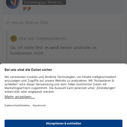
Unabhängiger Moderator
21. Februar 2026 um 18:02
Zitat von TomMeierBerlin
Ok, ich stelle fest: es weiß keiner und/oder es
funktioniert nicht.
Festzustellen ist nur, daß Dir niemand sonst Deine Frage
beantwortet hat. Auswelchem Grund auch immer.
Du kannst nach wie vor es selbst testen oder den Support
kontaktieren.
Datenschutzerklärung
Impressum