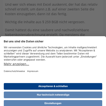
Und wer sich etwas mit Excel auskennt, der hat das relativ
schnell erstellt, um dann z.B. auf einer zweiten Seite die
Kosten einzugeben, dann ist das fertig.
Wichtig die Inhalte aus § 259 BGB nicht vergessen.
Damit hättest du eine saubere und nachvollziehbare
Nebenkostenabrechnung erstellt. Da meistens die
Heizkosten durch einen Messdienstleister erfolgt, brauchst
du auch dort keine eigene erstellen.
Die jährlichen Mietkosten des Programms entfallen, du
kannst mit Excel alles machen.
Datenschutzerklärung
Impressum
Nutzungsbestimmungen
Cookie-Einstellungen