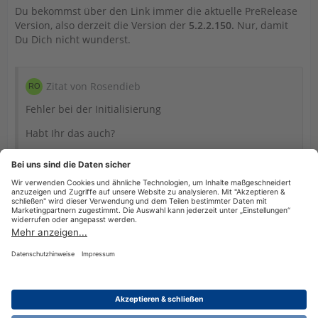
Du bekommst über den Link immer die aktuelle PreRelease
Version, also derzeit die Version der
5.2.2.150.
Nur, damit
Du Dich nicht wunderst.
Zitat von Rosendieb
Fehler bei der Initialisierung
Habt Ihr das auch?
Nein. Aber das kann
unter bestimmten Umständen
vorkommen
. Bitte bei solchen Problemen, die jetzt mit dem
Thema des Threads nicht direkt etwas zu tun haben, die
Forumssuche nutzen.
Datenschutzerklärung
Impressum
Nutzungsbestimmungen
Cookie-Einstellungen