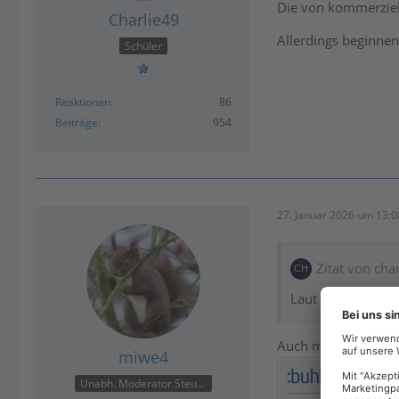
Die von kommerziel
Charlie49
Allerdings beginnen 
Schüler
Reaktionen
86
Beiträge
954
27. Januar 2026 um 13:0
Zitat von cha
Laut Hinweis in de
Auch mit aktuellen 
miwe4
Unabh. Moderator Steuer