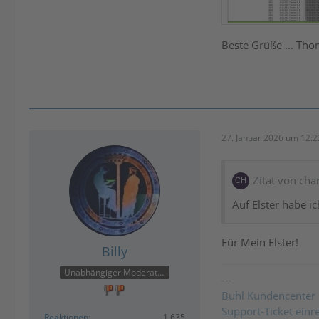
Beste Grüße ... Th
27. Januar 2026 um 12:2
Zitat von cha
Auf Elster habe i
Für Mein Elster!
Billy
Unabhängiger Moderator
---
Buhl Kundencenter
Support-Ticket einr
Reaktionen
1.635