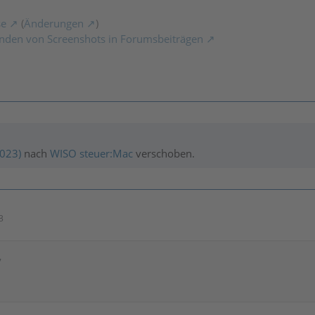
se
(
Änderungen
)
nden von Screenshots in Forumsbeiträgen
2023)
nach
WISO steuer:Mac
verschoben.
3
y