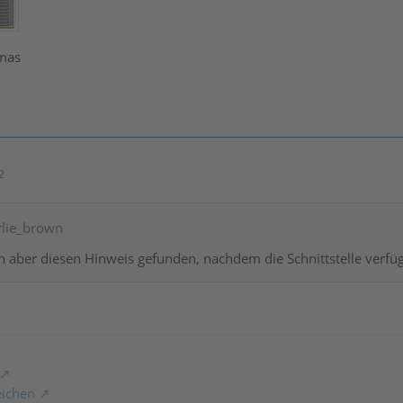
omas
2
rlie_brown
ch aber diesen Hinweis gefunden, nachdem die Schnittstelle verfüg
eichen