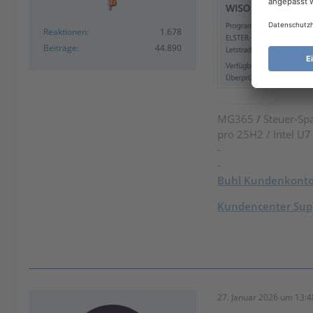
Reaktionen
1.678
Beiträge
44.890
MG365
/
Steuer-Spa
pro 25H2 / Intel U
-
-
Buhl Kundenkont
Kundencenter Supp
27. Januar 2026 um 13:4