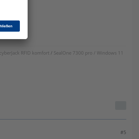
 cyberJack RFID komfort
/
SealOne 7300 pro / Windows 11
#5