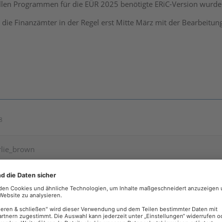
len Programmen für die EÜR 2025 benötigte ERiC-Version wurde 
die Finanzämter in der Regel erst Mitte März mit der Bearbeitung 
8
rlie_brown
r App ist die Schnittstelle noch nicht von Elster bereitgestellt.
Updates, z.B. dem 33.03 von heute, nicht?