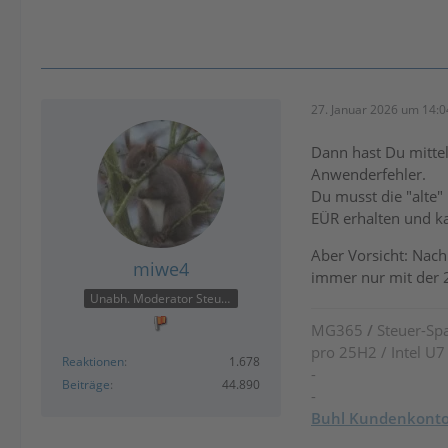
27. Januar 2026 um 14:0
Dann hast Du mitte
Anwenderfehler.
Du musst die "alte"
EÜR erhalten und 
Aber Vorsicht: Nach
miwe4
immer nur mit der 
Unabh. Moderator Steuer
MG365
/
Steuer-Spa
pro 25H2 / Intel U
Reaktionen
1.678
-
Beiträge
44.890
-
Buhl Kundenkont