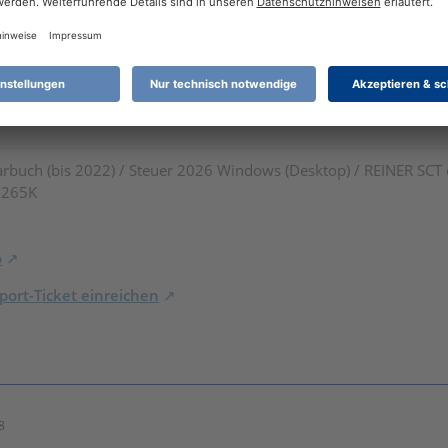
rbuch (bis 2022) / Steuer 2026 Windows (Desktop) / REINER SCT
7 265K
o
ort-Ticket einreichen
8