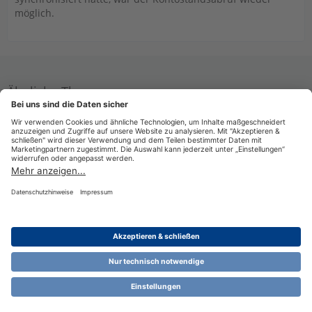
möglich.
Ähnliche Themen
Schwäbisch Hall: Dieser Geschäftsvorfall wird für das
Konto nicht unterstützt
Tolden
5. Dezember 2025 um 09:04
Andere Banken über Screenparser (=PIN/TAN Web)
Datenschutzerklärung
Impressum
Nutzungsbestimmungen
Cookie-Einstellungen
Community-Software:
WoltLab Suite™ 6.1.13