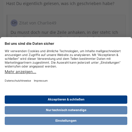
Hast Du eigentlich gelesen, was ich geschrieben habe?
Zitat von Charlie49
Du musst doch nur die Zeile anhaken, in der steht: Ich
habe die Angaben geprüft, sie sind so in Ordnung.
Dann wird kein Fehler mehr gemeldet
Mein Reden.
Datenschutzerklärung
Impressum
Nutzungsbestimmungen
Cookie-Einstellungen
Community-Software:
WoltLab Suite™ 6.1.13