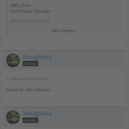
SMT_Chris
Community Manager
am ‎04.02.2026 13:56
Liebe Community,
Alles anzeigen
zum 09.02.2026 wird es zu diesem Fehler eine weitere
Einspielung unsererseits geben. Das Problem sollte
dann (hoffentlich) komplett behoben sein.
ZwergEdeka
VG
Schüler
Christoph
5. Februar 2026 um 16:41
Danke für den Hinweis.
ZwergEdeka
Schüler