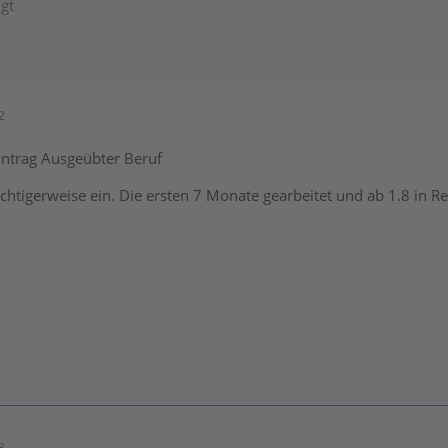
igt
2
intrag Ausgeübter Beruf
richtigerweise ein. Die ersten 7 Monate gearbeitet und ab 1.8 in R
8