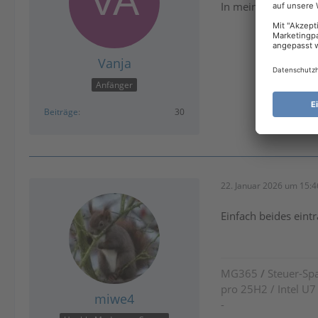
In meinem Fall die 
Vanja
Anfänger
Beiträge
30
22. Januar 2026 um 15:4
Einfach beides eintr
MG365
/
Steuer-Spa
pro 25H2 / Intel U
miwe4
-