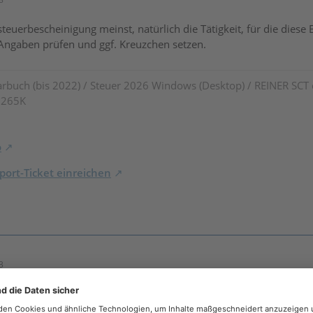
teuerbescheinigung meinst, natürlich die Tätigkeit, für die die
ngaben prüfen und ggf. Kreuzchen setzen.
rbuch (bis 2022) / Steuer 2026 Windows (Desktop) / REINER SCT
7 265K
o
ort-Ticket einreichen
3
 Programm unter persönliche Angaben wird man über den Ausgeü