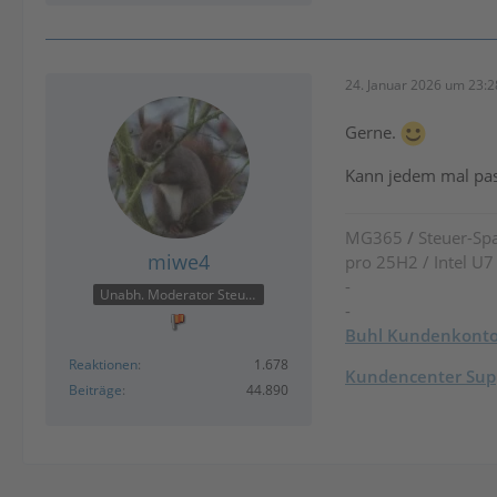
24. Januar 2026 um 23:2
Gerne.
Kann jedem mal pas
MG365
/
Steuer-Spa
miwe4
pro 25H2 / Intel U
-
Unabh. Moderator Steuer
-
Buhl Kundenkont
Reaktionen
1.678
Kundencenter Supp
Beiträge
44.890