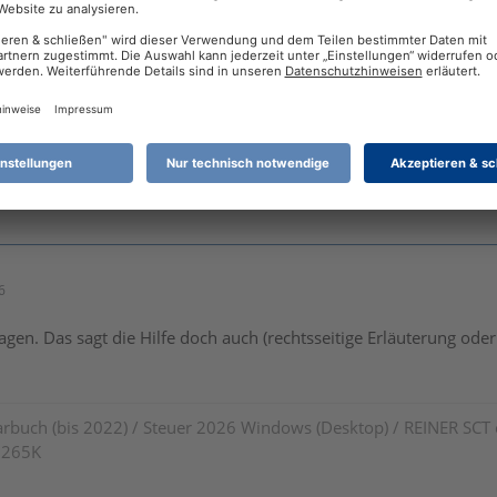
ersten 7 Monate gearbeitet und danach Rentner. Was trage ich hie
6
agen. Das sagt die Hilfe doch auch (rechtsseitige Erläuterung ode
rbuch (bis 2022) / Steuer 2026 Windows (Desktop) / REINER SCT
7 265K