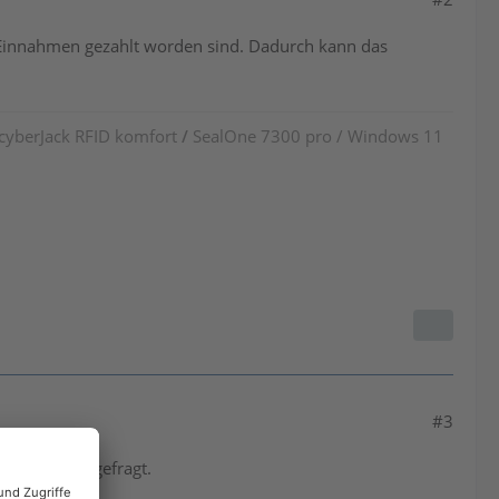
se Einnahmen gezahlt worden sind. Dadurch kann das
 cyberJack RFID komfort
/
SealOne 7300 pro / Windows 11
#3
bten Beruf gefragt.