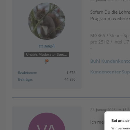
Sofern Du die Lohns
Programm weitere A
MG365
/
Steuer-Spa
pro 25H2 / Intel U
miwe4
-
-
Unabh. Moderator Steuer
Buhl Kundenkont
Kundencenter Supp
Reaktionen
1.678
Beiträge
44.890
22. Januar 2026 um 15:3
Ich meine das Wiso