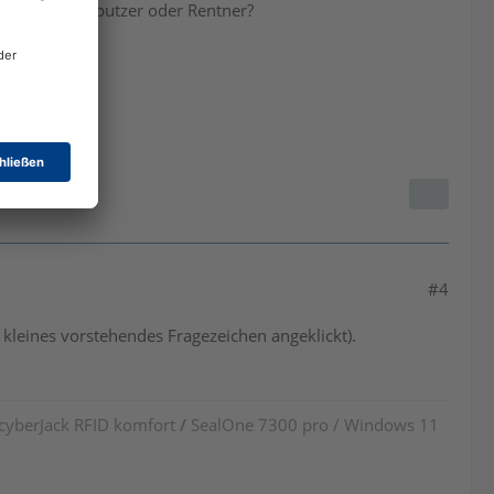
r ein Fensterputzer oder Rentner?
#4
r kleines vorstehendes Fragezeichen angeklickt).
 cyberJack RFID komfort
/
SealOne 7300 pro / Windows 11