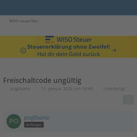
WISO steuer:Mac
Steuererklärung ohne Zweifel!
Hol dir dein Geld zurück
Freischaltcode ungültig
pogibonsi
15. Januar 2026 um 10:49
Unerledigt
pogibonsi
Anfänger