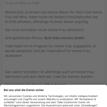
15. Januar 2026 um 10:49
Mache jetzt zu ersten mal meine Steuer für mich und meine
Frau mit Wiso. Habe heute die beiden Freischaltcodes von
ELSTER erhalten, allerdings ist einer davon ungültig:
Das erste Schreiben ist an meine Frau adressiert:
Antragstellende Person:
Buhl Data Service GmbH
Code habe ich im Program für meine Frau angegeben, er
wurde akzeptiert und der Datenabruf für meine Frau
akzeptiert!
Das zweite Schreiben ist allerdings auch an meine Frau
adressiert und dort steht der Code für meinen Namen:
Antragstellende Person:
"Mein Name"
Diesen Code habe ich also für mich (steuerpflichtige Person)
eingegeben, aber er wird nicht akzeptiert, also ungültig!
Wo liegt der Fehler?