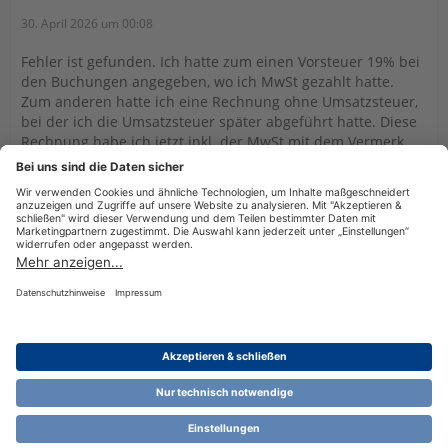
30. April 2026 um 00:08
Fehler ist gefunden. Ich hatte zum einen Vorsteuer 19% bei
den Buchungen angegeben, wo ich MwSt gezahlt hatte.
Zum anderen hatte ich eine Rechnung ohne Umsatzsteuer,
bei der ich die Umsatzsteuer später abgeführt hatte. Diese
Rechnung habe ich jetzt inkl. der MwSt mit dem Vermerk
"keine Vorsteuer" verbucht, dann erscheint auch das Feld
"Die Steuer wird berechnet im Zeitpunkt..." wieder
Datenschutzerklärung
Impressum
Nutzungsbestimmungen
Cookie-Einstellungen
Community-Software:
WoltLab Suite™ 6.1.13