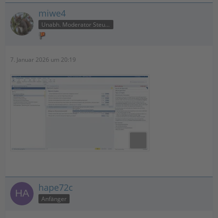
miwe4
Unabh. Moderator Steuer
7. Januar 2026 um 20:19
hape72c
Anfänger