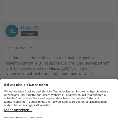
Heiko09
Anfänger
3. Januar 2026 um 18:11
OK, danke! Ich habe das auch nochmal nachgelesen.
Allgemeinstrom (z.B. Treppenhauslicht) und Betriebsstrom
(z.B. für den Betrieb der Heizung) KANN in die
Nebenkostenabrechnung aufgenommen werden.
Wohnungsstrom hingegen nicht. Dann habe ich das die
letzten 7 Jahre lang falsch gemacht. Gut, jetzt wird das
einzeln mit den Mietern abgerechnet. Wieder was gelernt...
Gruß Heiko