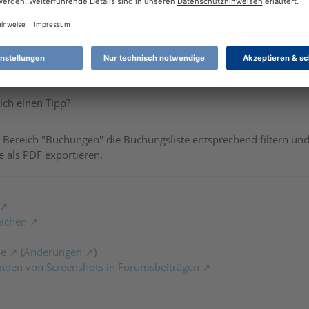
16:06
rk100
ich einen Tipp?
 Bereich "Buchungen" die Buchungsliste entsprechend filtern un
 als PDF exportieren.
eichen
se
(
Änderungen
)
nden von Screenshots in Forumsbeiträgen