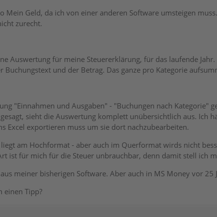
so Mein Geld, da ich von einer anderen Software umsteigen muss.
icht zurecht.
ne Auswertung für meine Steuererklärung, für das laufende Jahr.
Buchungstext und der Betrag. Das ganze pro Kategorie aufsummie
rtung "Einnahmen und Ausgaben" - "Buchungen nach Kategorie"
 gesagt, sieht die Auswertung komplett unübersichtlich aus. Ich h
ins Excel exportieren muss um sie dort nachzubearbeiten.
s liegt am Hochformat - aber auch im Querformat wirds nicht besse
rt ist für mich für die Steuer unbrauchbar, denn damit stell ic
 aus meiner bisherigen Software. Aber auch in MS Money vor 25 J
h einen Tipp?