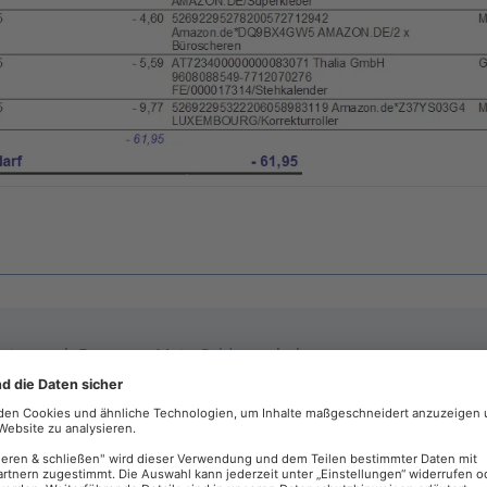
ssion
nach
Fragen zu Mein Geld
verschoben.
u „Auswertungsdruck“ geändert.