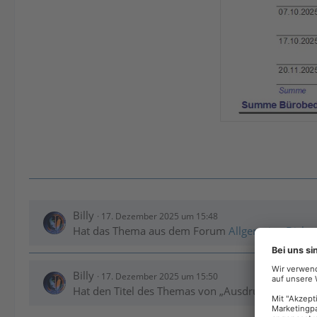
Billy
17. Dezember 2025 um 15:48
Hat das Thema aus dem Forum
Allgemeine Disku
Billy
17. Dezember 2025 um 15:50
Hat den Titel des Themas von „Ausdrucke Hilfe“ z