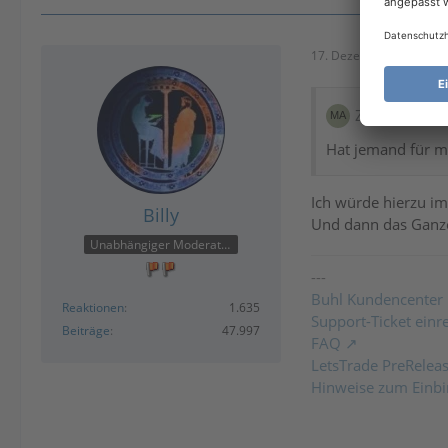
17. Dezember 2025 um 
Zitat von ma
Hat jemand für m
Ich würde hierzu im
Billy
Und dann das Ganze
Unabhängiger Moderator
---
Buhl Kundencenter
Reaktionen
1.635
Support-Ticket einr
Beiträge
47.997
FAQ
LetsTrade PreRelea
Hinweise zum Einbi