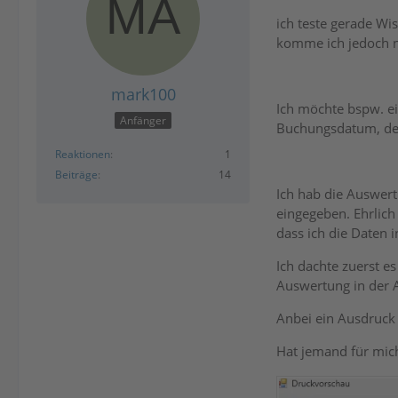
ich teste gerade Wi
komme ich jedoch n
mark100
Ich möchte bspw. ei
Anfänger
Buchungsdatum, der 
Reaktionen
1
Beiträge
14
Ich hab die Auswe
eingegeben. Ehrlich
dass ich die Daten 
Ich dachte zuerst e
Auswertung in der A
Anbei ein Ausdruck
Hat jemand für mic