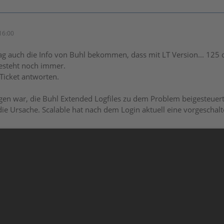
16:00
ag auch die Info von Buhl bekommen, dass mit LT Version... 125 da
esteht noch immer.
Ticket antworten.
igen war, die Buhl Extended Logfiles zu dem Problem beigesteuert
 die Ursache. Scalable hat nach dem Login aktuell eine vorgeschal