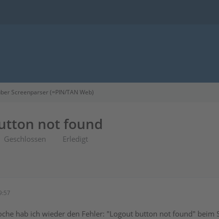
ber Screenparser (=PIN/TAN Web)
button not found
Geschlossen
Erledigt
9:57
Woche hab ich wieder den Fehler: "Logout button not found" beim S