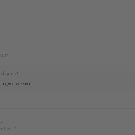
19:56
telboim
ch gern wissen
eichen