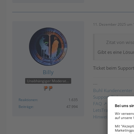
11. Dezember 2025 um 
Zitat von wi
Gibt es eine Lösu
Ticket beim Support
Billy
Unabhängiger Moderator
---
Buhl Kundencenter
Support-Ticket einr
Reaktionen
1.635
FAQ
Beiträge
47.994
LetsTrade PreRelea
Hinweise zum Einbi