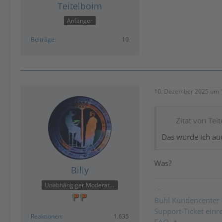
Teitelboim
Anfänger
Beiträge
10
10. Dezember 2025 um 
Zitat von Tei
Das würde ich au
Was?
Billy
Unabhängiger Moderator
---
Buhl Kundencenter
Support-Ticket einr
Reaktionen
1.635