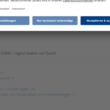
14:54
reRelease
auf die Version 5.2.2.125 verfügbar:
10588) - Logout button not found
eichen
se
(
Änderungen
)
nden von Screenshots in Forumsbeiträgen