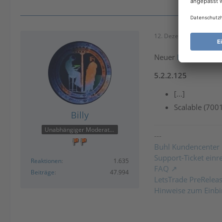
12. Dezember 2025 um 
Neuer
LetstTrade P
5.2.2.125
[...]
Scalable (700
Billy
Unabhängiger Moderator
---
Buhl Kundencenter
Support-Ticket einr
Reaktionen
1.635
FAQ
Beiträge
47.994
LetsTrade PreRelea
Hinweise zum Einbi