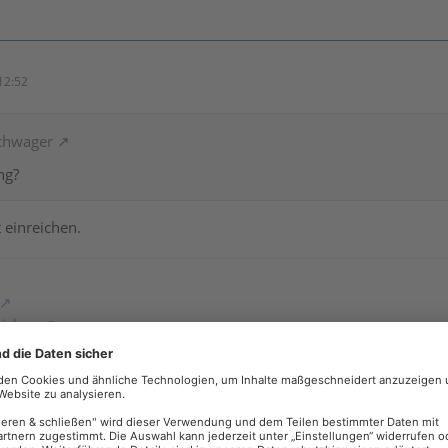
12:52
schwager
ng?
 einreichen.
eichen
se
(
Änderungen
)
nden von Screenshots in Forumsbeiträgen