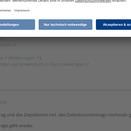
 rate, nämlich es mal in einer neuen leeren Datenbank zu testen,
abe es nur noch nicht geschafft, daß jetzt auch in meiner Live-
ch nicht möchte). Irgendwo ist da noch ein Haken drin.
eichen
se
(
Änderungen
)
nden von Screenshots in Forumsbeiträgen
5:16
rag und das Depotkonto incl. des Datentresoreintrags nochmals 
rage geht wieder.