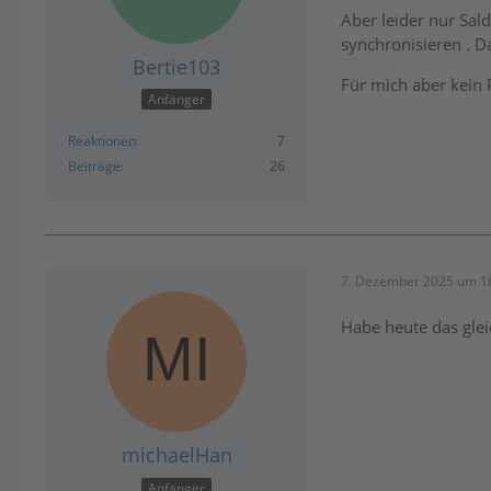
Aber leider nur Sa
syn­chro­ni­sie­ren 
Bertie103
Für mich aber kein 
Anfänger
Reaktionen
7
Beiträge
26
7. Dezember 2025 um 1
Habe heute das glei
michaelHan
Anfänger