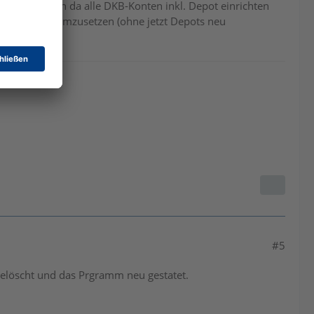
 dann kann ich da alle DKB-Konten inkl. Depot einrichten
Datenbank zu umzusetzen (ohne jetzt Depots neu
#5
gelöscht und das Prgramm neu gestatet.