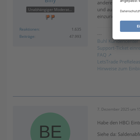
Billy
anderen in dem Fall
und auch abrufen. H
Unabhängiger Moderator
einzurichten, was i
Reaktionen
1.635
---
Beiträge
47.993
Buhl Kundencenter
Support-Ticket einr
FAQ
LetsTrade PreRelea
Hinweise zum Einbi
7. Dezember 2025 um 1
Habe den HBCi Eint
Siehe da: Saldenabf