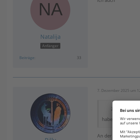
ich auch
Natalija
Anfänger
Beiträge
33
7. Dezember 2025 um 1
Zitat von Ber
habe das gleiche 
An der Version sche