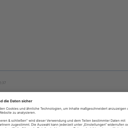
2:37
tie103
Problem seit dem letzten Update auf LT 5.2.2.122.
int es nicht zu liegen. Kann das Problem nachvollziehen in der .