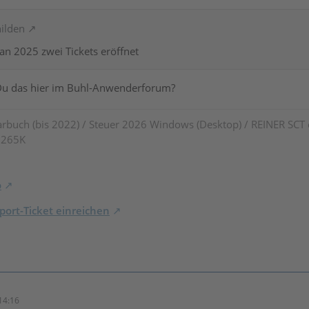
hilden
an 2025 zwei Tickets eröffnet
Du das hier im Buhl-Anwenderforum?
rbuch (bis 2022) / Steuer 2026 Windows (Desktop) / REINER SCT
7 265K
o
ort-Ticket einreichen
14:16