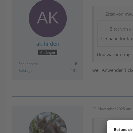
Zitat von mi
Zitat von a
ich habe für ta
ak-hilden
Anfänger
Und warum frags
Reaktionen
16
weil Anwender Tick
Beiträge
131
23. November 2025 um 
Zitat von ak-