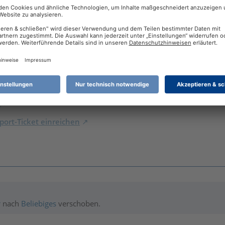
ckets erstellen. Hier kann ich mich doch mit anderen Anwendern
nes Wissens nach keine Software von Buhl.
rbuch (bis 2022) / Steuer 2026 Windows (Desktop) / REINER SCT
7 265K
o
ort-Ticket einreichen
r
nach
Beliebiges
verschoben.