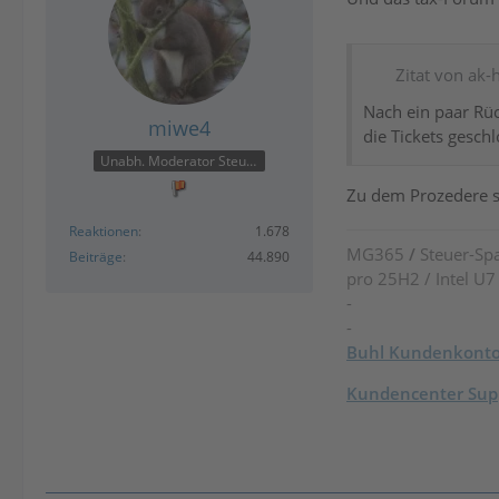
Zitat von ak-
Nach ein paar Rüc
miwe4
die Tickets gesch
Unabh. Moderator Steuer
Zu dem Prozedere s
Reaktionen
1.678
MG365
/
Steuer-Spa
Beiträge
44.890
pro 25H2 / Intel U
-
-
Buhl Kundenkont
Kundencenter Supp