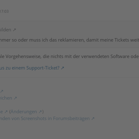
17:03
hilden
mmer so oder muss ich das reklamieren, damit meine Tickets wei
male Vorgehensweise, die nichts mit der verwendeten Software oder
us zu einem Support-Ticket?
eichen
se
(
Änderungen
)
nden von Screenshots in Forumsbeiträgen