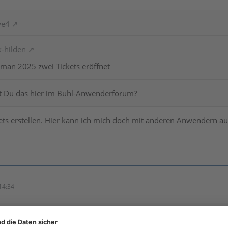
we4
k-hilden
xman 2025 zwei Tickets eröffnet
t Du das hier im Buhl-Anwenderforum?
ets erstellen. Hier kann ich mich doch mit anderen Anwendern au
14:34
hilden