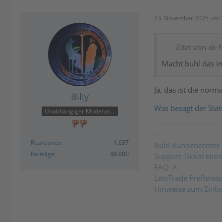
23. November 2025 um 
Zitat von ak-
Macht buhl das i
Ja, das ist die nor
Billy
Was besagt der Stat
Unabhängiger Moderator
---
Reaktionen
1.637
Buhl Kundencenter
Beiträge
48.000
Support-Ticket einr
FAQ
LetsTrade PreRelea
Hinweise zum Einbi