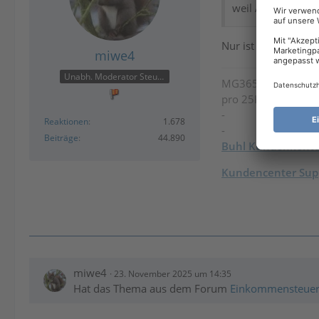
weil Anwender Ti
Nur ist taxman mei
miwe4
Unabh. Moderator Steuer
MG365
/
Steuer-Spa
pro 25H2 / Intel U
-
Reaktionen
1.678
-
Beiträge
44.890
Buhl Kundenkont
Kundencenter Supp
miwe4
23. November 2025 um 14:35
Hat das Thema aus dem Forum
Einkommensteue