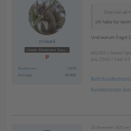
Zitat von ak-
ich habe für taxm
Und warum fragst 
miwe4
Unabh. Moderator Steuer
MG365
/
Steuer-Spa
pro 25H2 / Intel U
-
Reaktionen
1.678
-
Beiträge
44.890
Buhl Kundenkont
Kundencenter Supp
23. November 2025 um 