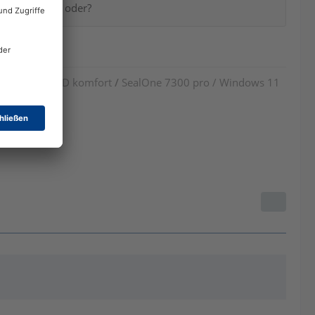
 austauschen, oder?
 cyberJack RFID komfort
/
SealOne 7300 pro / Windows 11