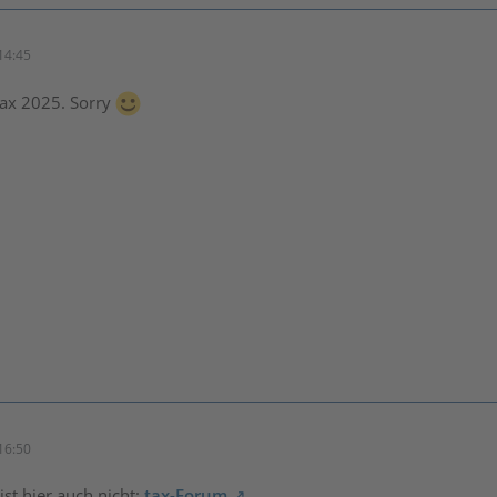
14:45
tax 2025. Sorry
16:50
st hier auch nicht:
tax-Forum