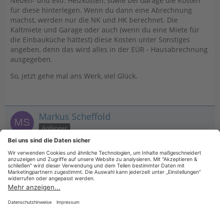
Neben- und evtl. Heizkosten, sowie bei Garage die Kosten
für diese hinterlegen. Wenn du dann eine Abrechnung
machst, werden nur die NK und HK berechnet. Die
Kaltmiete und Garage oder auch (wenn du eine Miete für
die Einbauküche hättest) diese Kosten unter Sonstiges
angeben, denn das wird alles in der EÜR - Hausabrechnung
ausgegeben.
So, jetzt gehe mal ans Werk, viel Glück.
Markus Scheffold
Anfänger
21. November 2025 um 14:18
Danke werde ich testen.