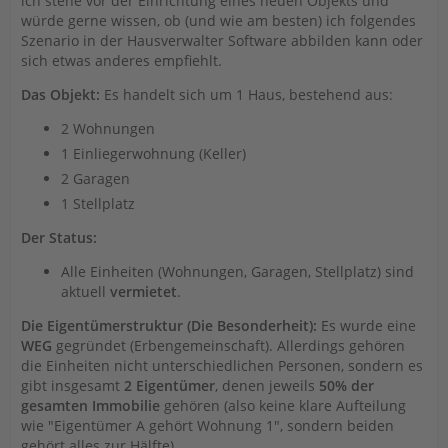
ich stehe vor der Einrichtung eines neuen Objekts und
würde gerne wissen, ob (und wie am besten) ich folgendes
Szenario in der Hausverwalter Software abbilden kann oder
sich etwas anderes empfiehlt.
Das Objekt:
Es handelt sich um 1 Haus, bestehend aus:
2 Wohnungen
1 Einliegerwohnung (Keller)
2 Garagen
1 Stellplatz
Der Status:
Alle Einheiten (Wohnungen, Garagen, Stellplatz) sind
aktuell
vermietet
.
Die Eigentümerstruktur (Die Besonderheit):
Es wurde eine
WEG
gegründet (Erbengemeinschaft). Allerdings gehören
die Einheiten nicht unterschiedlichen Personen, sondern es
gibt insgesamt
2 Eigentümer
, denen jeweils
50% der
gesamten Immobilie
gehören (also keine klare Aufteilung
wie "Eigentümer A gehört Wohnung 1", sondern beiden
gehört alles zur Hälfte).