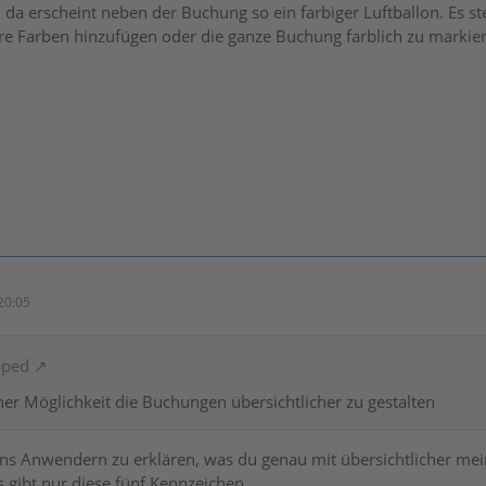
da erscheint neben der Buchung so ein farbiger Luftballon. Es st
re Farben hinzufügen oder die ganze Buchung farblich zu markie
20:05
oped
ner Möglichkeit die Buchungen übersichtlicher zu gestalten
s Anwendern zu erklären, was du genau mit übersichtlicher meinst.
s gibt nur diese fünf Kennzeichen.