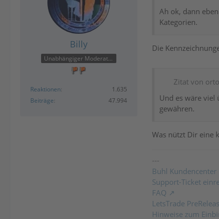
Ah ok, dann eben 
Kategorien.
Billy
Die Kennzeichnunge
Unabhängiger Moderator
Zitat von ort
Reaktionen
1.635
Und es wäre viel 
Beiträge
47.994
gewähren.
Was nützt Dir eine
---
Buhl Kundencenter
Support-Ticket einr
FAQ
LetsTrade PreRelea
Hinweise zum Einbi