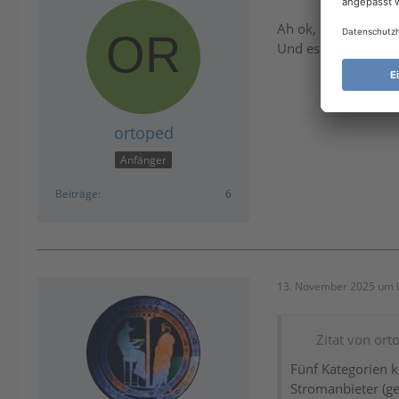
Ah ok, dann eben ni
Und es wäre viel üb
ortoped
Anfänger
Beiträge
6
13. November 2025 um 
Zitat von ort
Fünf Kategorien k
Stromanbieter (ge