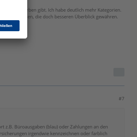
 es nur 5 Farben gibt. Ich habe deutlich mehr Kategorien.
erungen zu sehen, die doch besseren Überblick gewähren.
#7
ort z.B. Büroausgaben (blau) oder Zahlungen an den
ersicherungen irgendwie kennzeichnen oder farblich