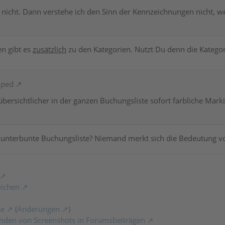
nicht. Dann verstehe ich den Sinn der Kennzeichnungen nicht, we
n gibt es
zusätzlich
zu den Kategorien. Nutzt Du denn die Katego
oped
übersichtlicher in der ganzen Buchungsliste sofort farbliche Mar
 kunterbunte Buchungsliste? Niemand merkt sich die Bedeutung v
eichen
se
(
Änderungen
)
nden von Screenshots in Forumsbeiträgen