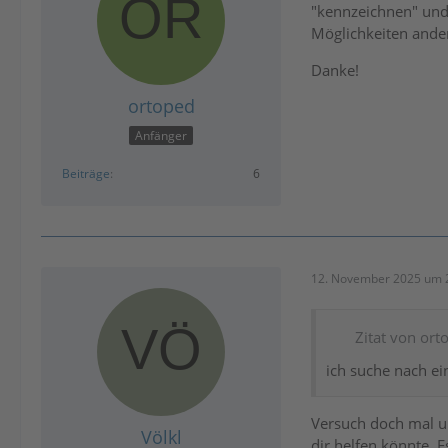
"kennzeichnen" und 
Möglichkeiten ande
Danke!
ortoped
Anfänger
Beiträge
6
12. November 2025 um 
Zitat von ort
ich suche nach ei
Versuch doch mal un
Völkl
dir helfen könnte. E