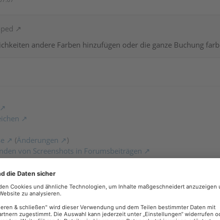
oped
ichkeiten andere Farben hinzufügen oder die ganze Buchung farb
eichen
se
(
Änderungen
)
nden von Screenshots in Forumsbeiträgen
07:27