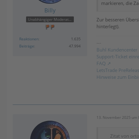
markieren, die Za
Billy
Zur besseren Übers
Unabhängiger Moderator
hinterlegt).
Reaktionen
1.635
---
Beiträge
47.994
Buhl Kundencenter
Support-Ticket einr
FAQ
LetsTrade PreRelea
Hinweise zum Einbi
13. November 2025 um 
Zitat von ort