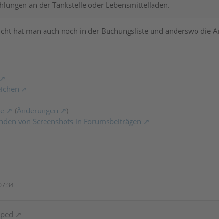
hlungen an der Tankstelle oder Lebensmittelläden.
icht hat man auch noch in der Buchungsliste und anderswo die A
eichen
se
(
Änderungen
)
nden von Screenshots in Forumsbeiträgen
07:34
oped