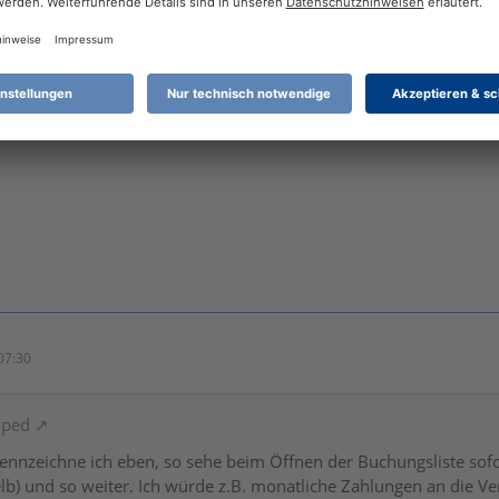
cht. Dann verstehe ich den Sinn der Kennzeichnungen nicht, wenn
ersichtlicher in der ganzen Buchungsliste sofort farbliche Marki
07:30
oped
ennzeichne ich eben, so sehe beim Öffnen der Buchungsliste sof
lb) und so weiter. Ich würde z.B. monatliche Zahlungen an die V