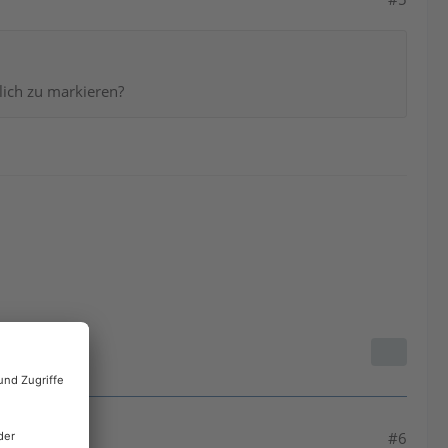
lich zu markieren?
#6