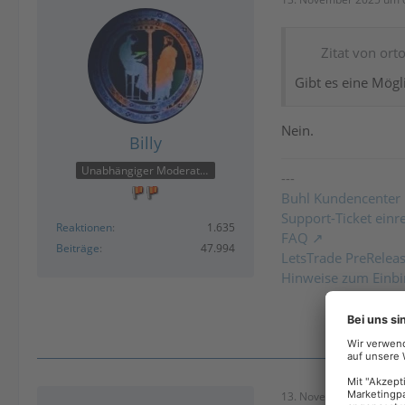
Zitat von ort
Gibt es eine Mögl
Nein.
Billy
Unabhängiger Moderator
---
Buhl Kundencenter
Support-Ticket einr
Reaktionen
1.635
FAQ
Beiträge
47.994
LetsTrade PreRelea
Hinweise zum Einbi
13. November 2025 um 