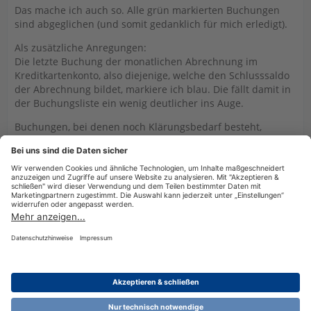
Das mache ich auch so. Alle grün markierten Buchungen
sind abgeglichen (und somit gedanklich für mich erledigt).
Als zusätzliche Anregungen:
Die letzte Buchung der monatlichen Abrechnung im
Kreditkartenkonto, also diejenige, welche den Schlusssaldo
der Abrechnung bildet, markiere ich blau. Die fällt damit in
der Buchungsliste ein wenig deutlicher ins Auge.
Buchungen, bei denen noch Klärungsbedarf besteht,
werden rot markiert. Das Markieren geht übrigens recht
schnell, wenn man sich die Tastenkombinationen ein wenig
einprägt, also immer Strg+Umsch und dazu die Taste eines
Buchstabens, der fast immer am Anfang der Farbe steht
(g=gelb, b=blau, n=grün, weil g schon vergeben ist, usw.).
Datenschutzerklärung
Impressum
Nutzungsbestimmungen
Cookie-Einstellungen