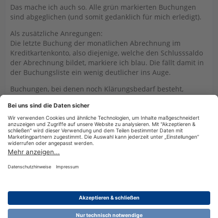
Das mache ich auch so. Alle grün markierten Buchungen
sind abgeglichen (und somit gedanklich für mich erledigt).
Als zusätzliche Anregungen:
Die letzte Buchung der monatlichen Abrechnung im
Kreditkartenkonto, also diejenige, welche den Schlusssaldo
der Abrechnung bildet, markiere ich blau. Die fällt damit in
der Buchungsliste ein wenig deutlicher ins Auge.
Buchungen, bei denen noch Klärungsbedarf besteht,
werden rot markiert. Das Markieren geht übrigens recht
schnell, wenn man sich die Tastenkombinationen ein wenig
einprägt, also immer Strg+Umsch und dazu die Taste eines
Buchstabens, der fast immer am Anfang der Farbe steht
(g=gelb, b=blau, n=grün, weil g schon vergeben ist, usw.).
Datenschutzerklärung
Impressum
Nutzungsbestimmungen
Cookie-Einstellungen