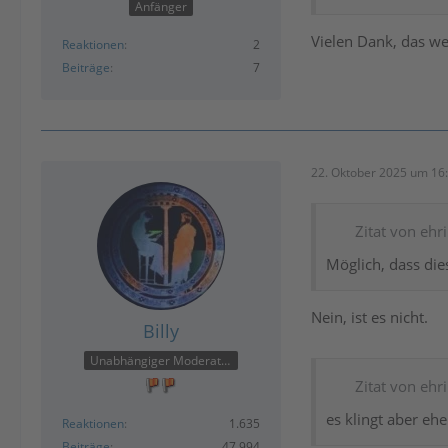
ausschnitt schreib
Anfänger
Vielen Dank, das we
Reaktionen
2
"Problematik hier
Beiträge
7
Ich kann z.B die
Andernfalls, könn
der MB.exe schild
22. Oktober 2025 um 16
Schaurige Grüße
buhl:Support B.
Zitat von ehri
Möglich, dass die
Nein, ist es nicht.
Billy
Unabhängiger Moderator
Zitat von ehri
es klingt aber e
Reaktionen
1.635
Beiträge
47.994