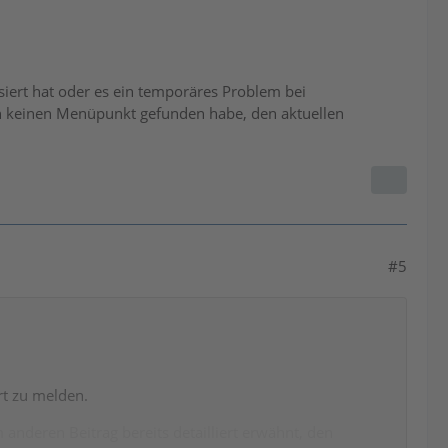
iert hat oder es ein temporäres Problem bei
ch keinen Menüpunkt gefunden habe, den aktuellen
#5
rt zu melden.
anderen Beitrag bereits detailliert erwähnt, den