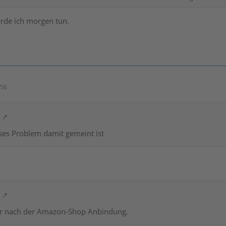
e ich dir als Zitat gerne noch einmal drunter:
rde ich morgen tun.
bei ist, dass das neuste Update probleme mit Intel-Prozessoren h
 Problem mit einem AMD-Prozessor nicht nachvollziehen, dies au
en ausgewählte Kollegen von uns im Support hierbei Abhilfe leist
ern."
:56
Odendahl
ses Problem damit gemeint ist
her nach der Amazon-Shop Anbindung.