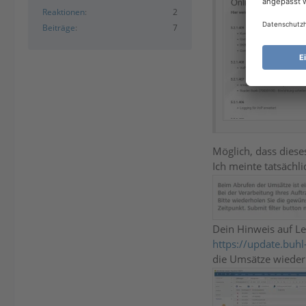
Reaktionen
2
Beiträge
7
Möglich, dass diese
Ich meinte tatsächl
Dein Hinweis auf L
https://update.buh
die Umsätze wieder