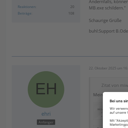
Andernfalls, können
Reaktionen
20
MB.exe schildern."
Beiträge
108
Schaurige Grüße
buhl:Support B.Od
22. Oktober 2025 um 16
Zitat von mi
Meinst Du das?
ehri
Anfänger