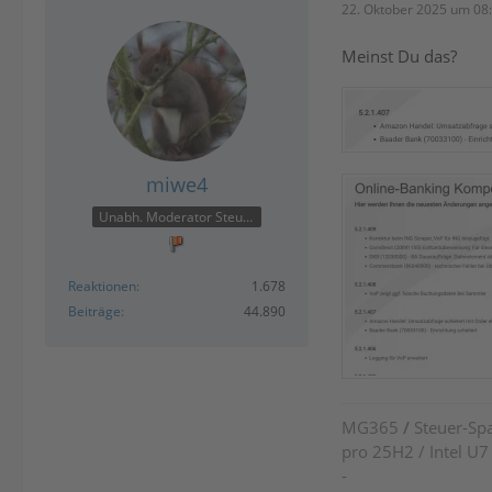
22. Oktober 2025 um 08
Meinst Du das?
miwe4
Unabh. Moderator Steuer
Reaktionen
1.678
Beiträge
44.890
MG365
/
Steuer-Spa
pro 25H2 / Intel U
-