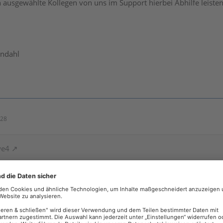
 ausgewählte Kollegen von uns im Support hierbei Abhilfe leisten
endahl
:28
we4