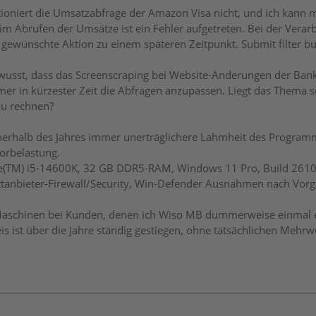
ioniert die Umsatzabfrage der Amazon Visa nicht, und ich kann 
 Abrufen der Umsätze ist ein Fehler aufgetreten. Bei der Verarbei
 gewünschte Aktion zu einem späteren Zeitpunkt. Submit filter bu
wusst, dass das Screenscraping bei Website-Änderungen der Bank
r in kürzester Zeit die Abfragen anzupassen. Liegt das Thema s
zu rechnen?
erhalb des Jahres immer unerträglichere Lahmheit des Progra
orbelastung.
ore(TM) i5-14600K, 32 GB DDR5-RAM, Windows 11 Pro, Build 261
ittanbieter-Firewall/Security, Win-Defender Ausnahmen nach Vor
aschinen bei Kunden, denen ich Wiso MB dummerweise einmal em
s ist über die Jahre ständig gestiegen, ohne tatsächlichen Mehrwe