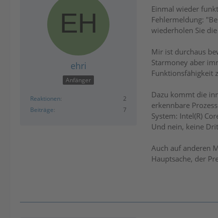
Einmal wieder funkt
Fehlermeldung: "Beim
wiederholen Sie die
Mir ist durchaus be
Starmoney aber imme
ehri
Funktionsfähigkeit 
Anfänger
Dazu kommt die inn
Reaktionen
2
erkennbare Prozess
Beiträge
7
System: Intel(R) C
Und nein, keine Dr
Auch auf anderen M
Hauptsache, der Prei