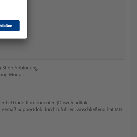
on-Shop Anbindung.
king-Modul.
 der LetTrade-Komponenten (Downloadlink:
09 gemäß Supportdok durchzuführen. Anschließend hat MB