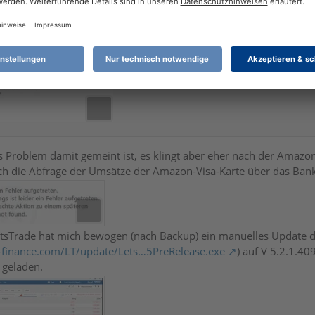
s Problem damit gemeint ist, es klingt aber eher nach der Amaz
ich die Abfrage der Umsätze der Amazon-Visa-Karte über das Ban
etsTrade hat mich bewogen (nach Backup) ein manuelles Update
l-finance.com/LT/update/Lets…5PreRelease.exe
) auf V 5.2.1.4
 geladen.