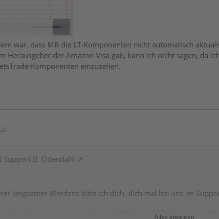
blem war, dass MB die LT-Komponenten nicht automatisch aktualis
em Herausgeber der Amazon Visa gab, kann ich nicht sagen, da i
LetsTrade-Komponenten einzusehen.
:29
hl Support B. Odendahl
er langsamer Werdens bitte ich dich, dich mal bei uns im Suppo
ei Intel Prozessoren zu Probleme kommen, dies habe ich in einem 
Alles anzeigen