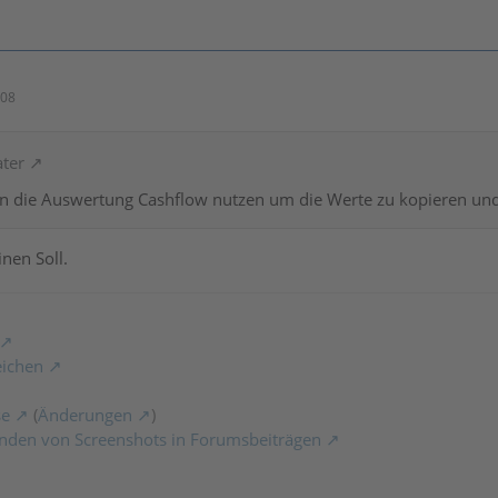
:08
ater
an die Auswertung Cashflow nutzen um die Werte zu kopieren und
nen Soll.
eichen
se
(
Änderungen
)
nden von Screenshots in Forumsbeiträgen