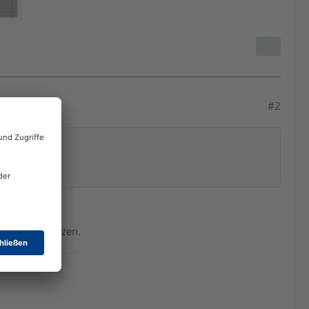
#2
h Budgets setzen.