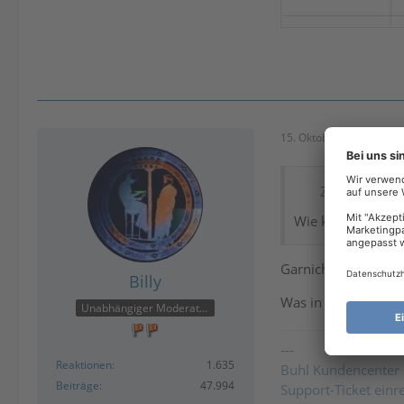
15. Oktober 2025 um 14
Zitat von Puf
Wie kann ich ein
Garnicht.
Billy
Was in die Richtung
Unabhängiger Moderator
---
Reaktionen
1.635
Buhl Kundencenter
Beiträge
47.994
Support-Ticket einr