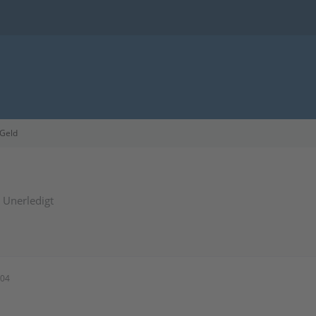
 Geld
Unerledigt
:04