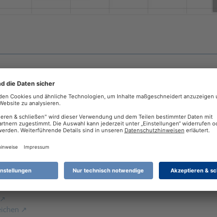
:12
fel987
e Auswertung nach folgendem Schema erstellen?
 geht ist der Budgetverlauf (tabellarisch). Dann mußt Du aber auc
eichen