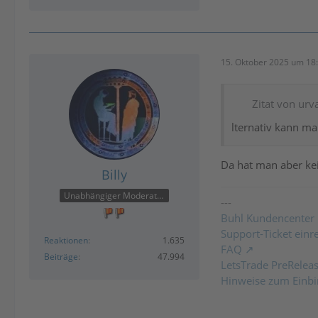
15. Oktober 2025 um 18
Zitat von urv
lternativ kann m
Da hat man aber kei
Billy
Unabhängiger Moderator
---
Buhl Kundencenter
Support-Ticket einr
Reaktionen
1.635
FAQ
Beiträge
47.994
LetsTrade PreRelea
Hinweise zum Einbi