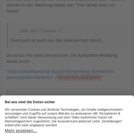
stünde in der Meldung etwas von "The server was not
found".
Zitat von LThomas
Eventuell ist auch nur das Leerzeichen falsch.
Da ist bei mir kein Leerzeichen. Die komplette Meldung
lautet auch:
"
https://multibanking.1822direkt-banking.de/redirect-
service/public/Redirect
?error=NO_ACCOUNT
"
Zitat von LThomas
Was kann ich machen?
Ticket beim Support einreichen.