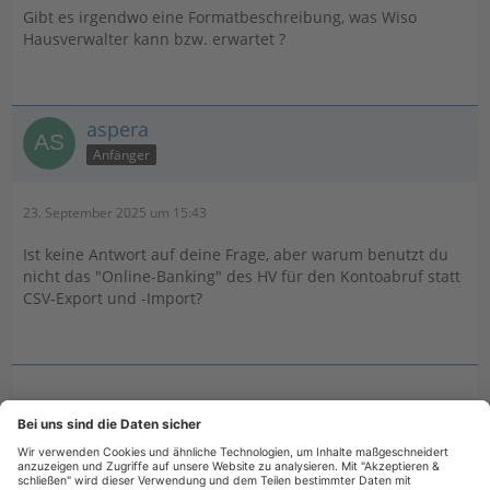
Gibt es irgendwo eine Formatbeschreibung, was Wiso
Hausverwalter kann bzw. erwartet ?
aspera
Anfänger
23. September 2025 um 15:43
Ist keine Antwort auf deine Frage, aber warum benutzt du
nicht das "Online-Banking" des HV für den Kontoabruf statt
CSV-Export und -Import?
Billy
23. September 2025 um 15:50
Hat den Titel des Themas von „Import von CSV
Dateien - welche Spalten werden erwartet“ zu „Import
von CSV Dateien - welche Spalten werden erwartet?“