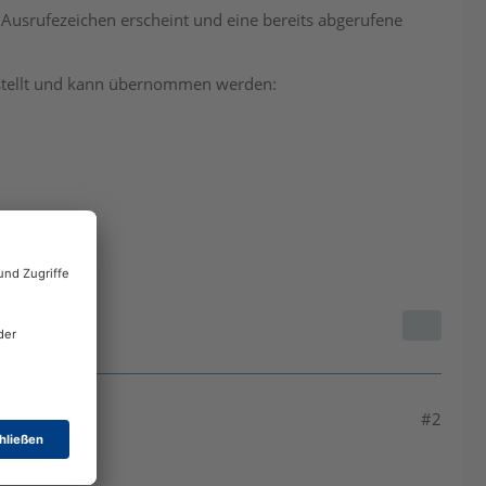
usrufezeichen erscheint und eine bereits abgerufene
estellt und kann übernommen werden:
#2