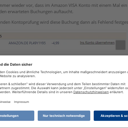
mmer wieder vor, dass im Amazon VISA Konto mit einem Mal ein A
den erwarteten Buchungen auftaucht.
ßenden Kontoprüfung wird diese Buchung dann als Fehlend festg
lärung dafür?
 von
HerbertHH
(
20. September 2025 um 11:31
)
11:35