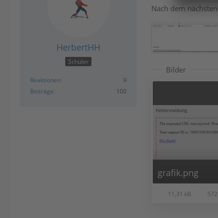
Nach dem nächsten 
HerbertHH
Schüler
Bilder
Reaktionen
9
Beiträge
100
grafik.png
11,31 kB
572