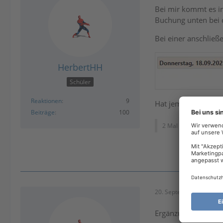
Bei mir kommt es i
Buchung unten bei 
Bei einer anschlie
HerbertHH
Schüler
Reaktionen
9
Hat jemand eine Erk
Beiträge
100
2 Mal editiert, zuletzt
20. September 2025 um 
Ergänzung: