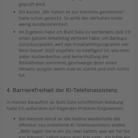
geprüft wird.
Ein kurzes „Wir haben es zur Kenntnis genommen“
hätte schon gereicht. So wirkt das Verhalten leider
wenig kundenorientiert.
Im Ergebnis habe ich Buhl Data zu verdanken, daß ich
einen ganzen Arbeitstag verloren habe, um Backups
zurückzuspielen, weil das Installationsprogramm von
Wiso Steuer 2025 ungefähr so intelligent ist, wie mein
voller Aschenbecher und keine Prüfung der
Bibliotheken vornimmt, geschweige denn einen
Hinweis ausgibt, wenn man es startet und sich nichts
tut.
4. Barrierefreiheit der KI-Telefonassistenz
In meiner daraufhin an Buhl Date schriftlichen Meldung
hatte ich außerdem auf folgendes Problem hingewiesen:
Bei meinem Anruf an die Hotline wiederholte die
offenbar neu installierte KI-Telefonassistenz endlos
„Bitte sagen Sie in ein bis zwei Sätzen, was wir für Sie
tun können“, selbst wenn man klar sagt: „Ich habe ein