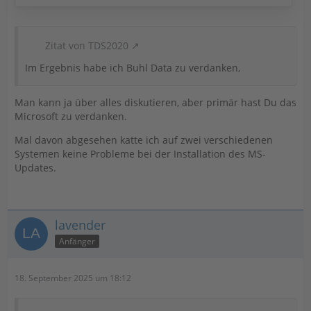
welches das betreffende Produkt betreut und der
Support erhält einige Mindestangaben.
Der weitere Ablauf (Stand:
Zitat von TDS2020
…
Im Ergebnis habe ich Buhl Data zu verdanken,
Man kann ja über alles diskutieren, aber primär hast Du das
Microsoft zu verdanken.
Mal davon abgesehen katte ich auf zwei verschiedenen
Systemen keine Probleme bei der Installation des MS-
Updates.
lavender
Anfänger
18. September 2025 um 18:12