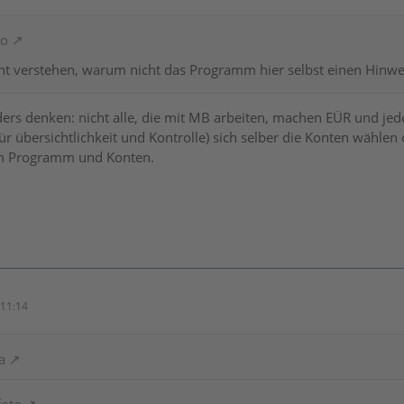
to
ht verstehen, warum nicht das Programm hier selbst einen Hinweis
rs denken: nicht alle, die mit MB arbeiten, machen EÜR und jed
für übersichtlichkeit und Kontrolle) sich selber die Konten wähle
em Programm und Konten.
11:14
a