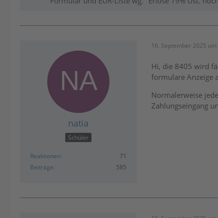
Formular und EÜR-Liste wg. "Erlöse 19% Ust. noch
16. September 2025 um 
Hi, die 8405 wird f
formulare Anzeige 
Normalerweise jede 
Zahlungseingang un
natia
Schüler
Reaktionen
71
Beiträge
585