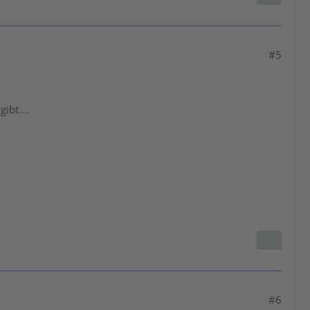
#5
ibt....
#6