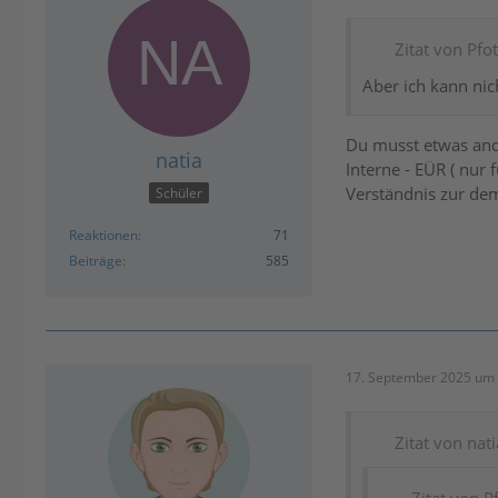
Zitat von Pfo
Aber ich kann nic
Du musst etwas ande
natia
Interne - EÜR ( nur 
Verständnis zur d
Schüler
Reaktionen
71
Beiträge
585
17. September 2025 um 
Zitat von nati