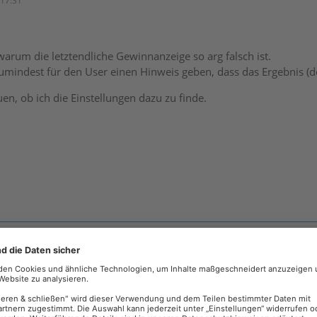
17:31
arum die letztendliche Gewinnanzeige so arg falsch ist.
indest für den User einen Hinweis geben, dass das Ergebnis (deu
en, ob ich die Einstellungen dazu zu finde.
18:12
e Differenz Rechnungsliste
uswertung