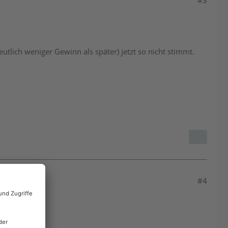
#3
tlich weniger Gewinn als später) jetzt so nicht stimmt.
#4