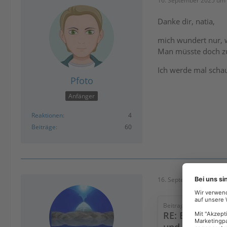
16. September 2025 um 
Danke dir, natia,
mich wundert nur, w
Man müsste doch zum
Ich werde mal schau
Pfoto
Anfänger
Reaktionen
4
Beiträge
60
16. September 2025 um 
Beitrag
RE: EÜR - groß
und Steuer-A