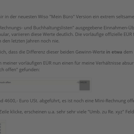
mir in der neuesten Wiso "Mein Büro" Version ein extrem seltsame
"Rechnungs- und Buchhaltungslisten" ausgegebene Einnahmen-Ü
ular, variieren diese Werte deutlich. Die vorläufige offizielle E
n den letzten Jahren noch nie.
ich, dass die Differenz dieser beiden Gewinn-Werte
in etwa
dem W
n meiner vorläufigen EÜR nun einen für meine Verhältnisse absu
ch offen" gefunden:
nd 4600,- Euro USt. abgeführt, es ist noch eine Mini-Rechnung off
eile klicke, erscheinen u.a. sehr sehr viele "Umb. zu Re. xyz" Feld