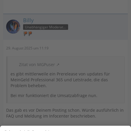
Billy
Unabhängiger Moderator
29. August 2025 um 11:19
Zitat von MGPuser
es gibt mittlerweile ein Prerelease von updates für
MeinGeld Professional 365 und Letstrade, die das
Problem beheben.
Bei mir funktioniert die Umsatzabfrage nun.
Das gab es vor Deinem Posting schon. Würde ausführlich in
FAQ und Meldung im Infocenter beschrieben.