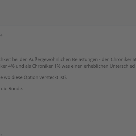
t
04
chkeit bei den Außergewöhnlichen Belastungen - den Chroniker St
ker 4% und als Chroniker 1% was einen erheblichen Unterschied m
e wo diese Option versteckt ist?.
 die Runde.
42