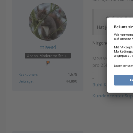
Zitat von VIn
Hat jemand eine I
Nirgends, da der § 3
miwe4
Unabh. Moderator Steuer
MG365
/
Steuer-Spa
pro 25H2 / Intel U
-
Reaktionen
1.678
-
Beiträge
44.890
Buhl Kundenkont
Kundencenter Supp