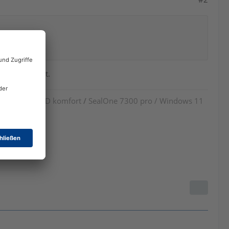
 einfach nicht.
 cyberJack RFID komfort
/
SealOne 7300 pro / Windows 11