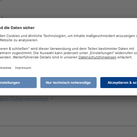
dee wo diese Option versteckt ist?
3 EStG diesen "Status" nicht vorsieht. Es gibt ihn also schlicht und
rbuch (bis 2022) / Steuer 2026 Windows (Desktop) / REINER SCT
7 265K
o
ort-Ticket einreichen