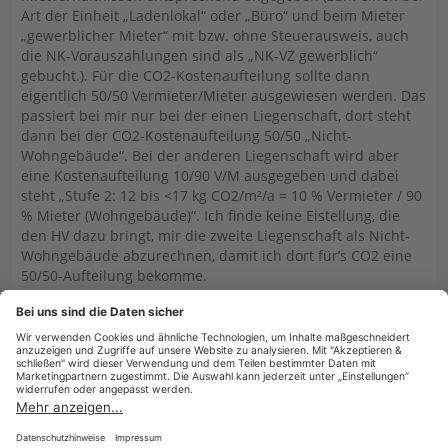
Art der Einheit „Ladenlokal“ oder „Büro“ und beim Mieter
„gewerblicher Mieter“ mit bzw. ohne Steuerausweis, auch
die NK-Vorauszahlungen sind als „NK-VZ gewerblich“
gebucht.). Für die CO2-Kostenaufteilung sollte dann
eigentlich 50/50 Vermieter/Mieter ausgewiesen werden. Das
passiert bei mir nur bei der einen Liegenschaft, dort steht
dann bei der CO2-Kostenaufteilung 50/50 „Nicht-
Wohngebäude“. Bei der anderen Liegenschaft wird aber
eine Kostenaufteilung 10/90 V/M ausgegeben und dabei
steht „Stufe 2: 12 bis <17 kg CO2/m²/a = 10 % Vermieter / 90
% Mieter (Wohngebäude)“. Ich finde keine Eistellung, die
den HV dazu bringt, mir die zweite Liegenschaft als Nicht-
Wohngebäude abzurechnen, damit ich dort für’s CO2 eine
50/50-Aufteilung bekomme.
Weiß da jemand Rat?
Viele Grüße
Martin