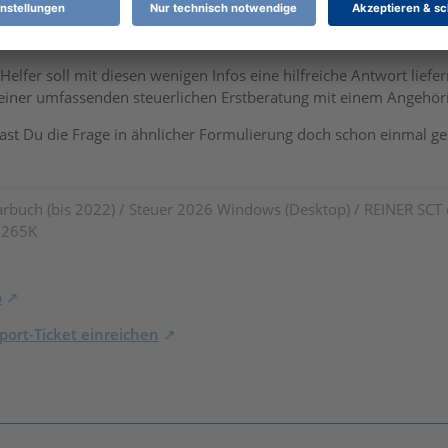
7
Helfer soll mit diesen wenigen Infos eine hilfreiche Antwort liefe
iner umfassenden steuerlichen Erstberatung mit einem Angehörig
t Du die Frage in ähnlicher Formulierung doch schon einmal ges
rbuch (bis 2022) / Steuer 2026 Windows (Desktop) / REINER SCT
7 265K
o
ort-Ticket einreichen