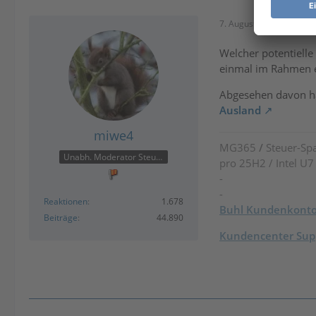
7. August 2025 um 16:5
Welcher potentielle 
einmal im Rahmen e
Abgesehen davon has
Ausland
miwe4
MG365
/
Steuer-Spa
Unabh. Moderator Steuer
pro 25H2 / Intel U
-
-
Reaktionen
1.678
Buhl Kundenkont
Beiträge
44.890
Kundencenter Supp