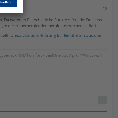
#2
rn. Da wären m.E. noch etliche Punkte offen, die Du lieber
en der steuerberatenden berufe besprechen solltest.
tellt:
Umsatzsteuererklärung bei Einkünften aus dem
 cyberJack RFID komfort
/
SealOne 7300 pro / Windows 11