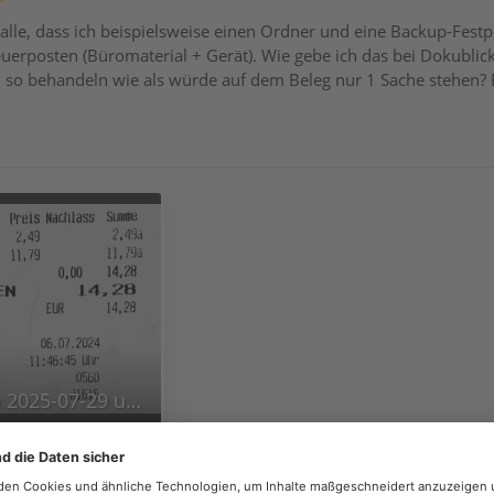
lle, dass ich beispielsweise einen Ordner und eine Backup-Festp
euerposten (Büromaterial + Gerät). Wie gebe ich das bei Dokublic
d so behandeln wie als würde auf dem Beleg nur 1 Sache stehen? 
Bildschirmfoto 2025-07-29 um 22.14.14.png
4 × 472