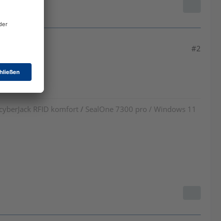
#2
 cyberJack RFID komfort
/
SealOne 7300 pro / Windows 11