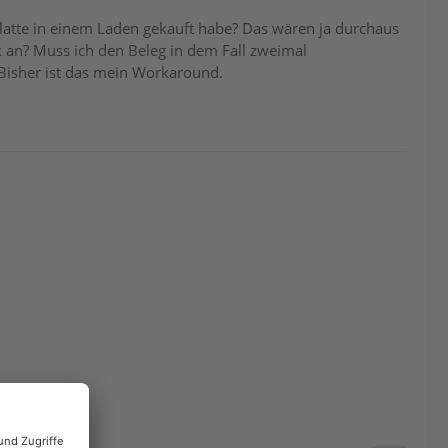
latte in einem Laden gekauft habe? Das wären ja durchaus
k an? Muss ich den Beleg in dem Fall zweimal
Bisher ist das mein Workaround.