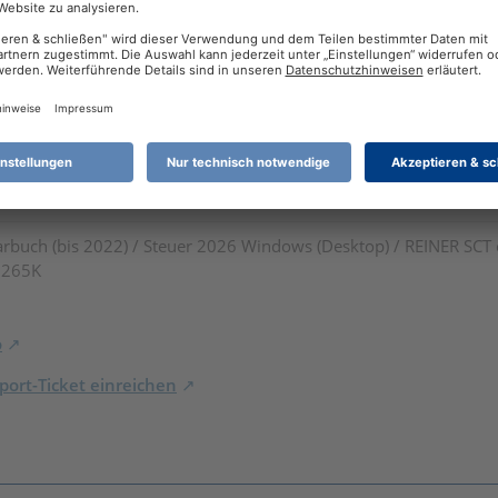
er Splitbuchung?
rbuch (bis 2022) / Steuer 2026 Windows (Desktop) / REINER SCT
7 265K
o
ort-Ticket einreichen