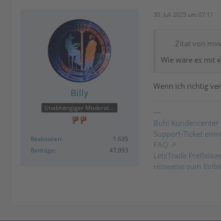
30. Juli 2025 um 07:11
Zitat von mi
Wie wäre es mit e
Wenn ich richtig v
Billy
Unabhängiger Moderator
---
Buhl Kundencenter
Support-Ticket einr
Reaktionen
1.635
FAQ
Beiträge
47.993
LetsTrade PreRelea
Hinweise zum Einbi