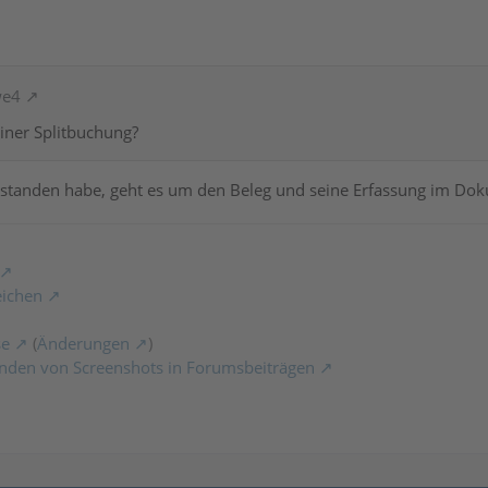
we4
iner Splitbuchung?
erstanden habe, geht es um den Beleg und seine Erfassung im 
eichen
se
(
Änderungen
)
nden von Screenshots in Forumsbeiträgen