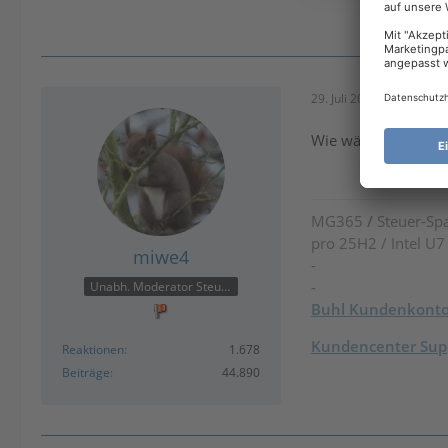
29. Juli 2025 um 23:12
Wie wäre es mit ein
MG365
/
Steuer-Spa
pro 25H2 / Intel U
miwe4
-
-
Unabh. Moderator Steuer
Buhl Kundenkont
Kundencenter Supp
Reaktionen
1.678
Beiträge
44.890