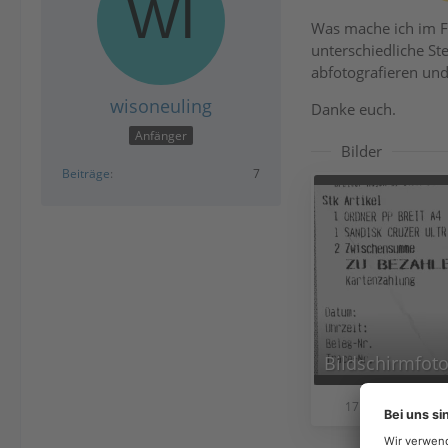
Was mache ich im Fa
unterschiedliche St
abfotografieren un
wisoneuling
Danke euch.
Anfänger
Bilder
Beiträge
7
171,34 kB
69