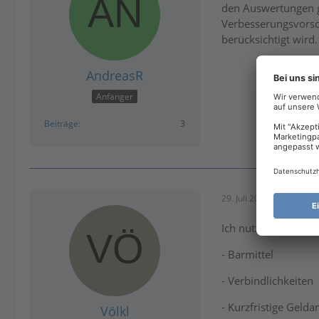
den Auswertungen g
Verbesserungsvorsc
berücksichtigt wird.
AndreasR
Anfänger
Beiträge
3
29. Juli 2025 um 19:15
Ich nutze die Auswe
- Barmittel
- Verbindlichkeiten
- Kurzfristige Gelda
Völkl