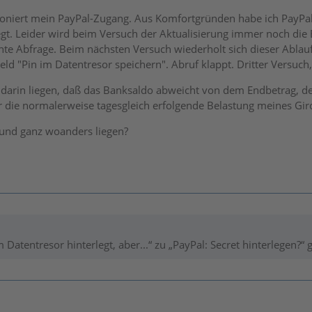
tioniert mein PayPal-Zugang. Aus Komfortgründen habe ich PayPa
gt. Leider wird beim Versuch der Aktualisierung immer noch die Ei
hte Abfrage. Beim nächsten Versuch wiederholt sich dieser Ablauf
eld "Pin im Datentresor speichern". Abruf klappt. Dritter Versuch,
darin liegen, daß das Banksaldo abweicht von dem Endbetrag, de
r die normalerweise tagesgleich erfolgende Belastung meines Gir
und ganz woanders liegen?
 Datentresor hinterlegt, aber...“ zu „PayPal: Secret hinterlegen?“ 