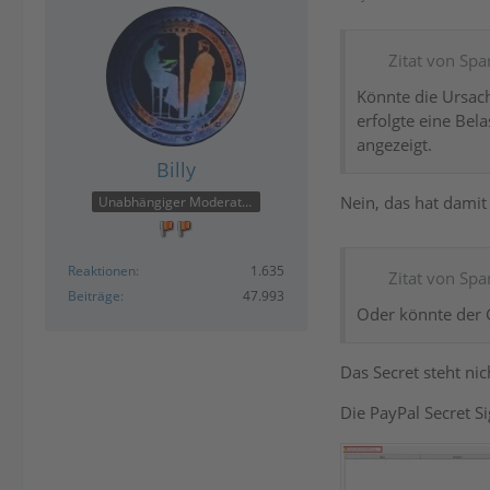
Zitat von Spa
Könnte die Ursac
erfolgte eine Bel
angezeigt.
Billy
Nein, das hat damit 
Unabhängiger Moderator
Reaktionen
1.635
Zitat von Spa
Beiträge
47.993
Oder könnte der 
Das Secret steht ni
Die PayPal Secret S