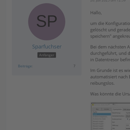
26. Juli 2025 um 12:59
Hallo,
um die Konfiguratio
gelöscht und gerade
speichern" angekre
Sparfuchser
Bei dem nächsten Ab
durchgeführt, und d
Anfänger
in Datentresor befi
Beiträge
7
Im Grunde ist es wi
automatisiert nach 
reibungslos.
Was könnte die Urs