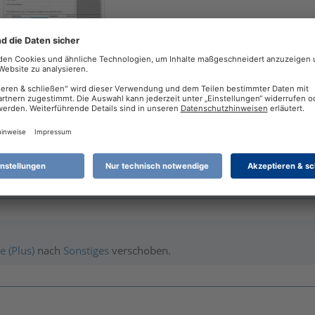
eichen
se
(
Änderungen
)
nden von Screenshots in Forumsbeiträgen
 (Plus)
nach
Sonstiges
verschoben.