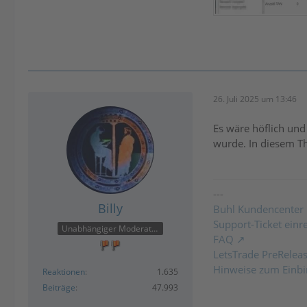
26. Juli 2025 um 13:46
Es wäre höflich und
wurde. In diesem Th
---
Billy
Buhl Kundencenter
Support-Ticket einr
Unabhängiger Moderator
FAQ
LetsTrade PreRelea
Hinweise zum Einbi
Reaktionen
1.635
Beiträge
47.993