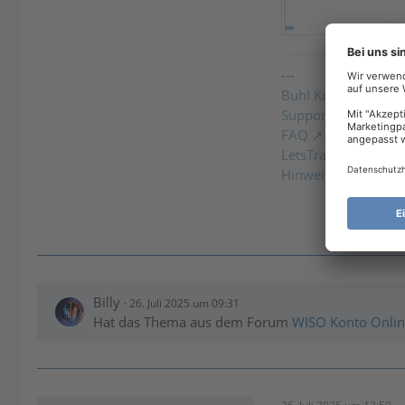
---
Buhl Kundencenter
Support-Ticket einr
FAQ
LetsTrade PreRelea
Hinweise zum Einbi
Billy
26. Juli 2025 um 09:31
Hat das Thema aus dem Forum
WISO Konto Online