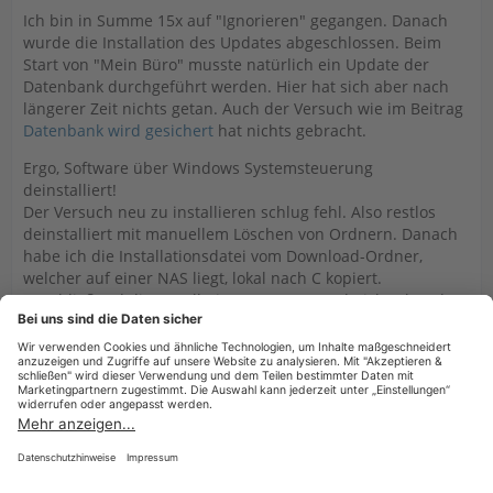
Ich bin in Summe 15x auf "Ignorieren" gegangen. Danach
wurde die Installation des Updates abgeschlossen. Beim
Start von "Mein Büro" musste natürlich ein Update der
Datenbank durchgeführt werden. Hier hat sich aber nach
längerer Zeit nichts getan. Auch der Versuch wie im Beitrag
Datenbank wird gesichert
hat nichts gebracht.
Ergo, Software über Windows Systemsteuerung
deinstalliert!
Der Versuch neu zu installieren schlug fehl. Also restlos
deinstalliert mit manuellem Löschen von Ordnern. Danach
habe ich die Installationsdatei vom Download-Ordner,
welcher auf einer NAS liegt, lokal nach C kopiert.
Anschließend die Installation von C aus und nicht über das
Netzwerk gestartet. So hat es geklappt. Gestartet mit Demo-
Daten, eingeloggt, Einrichtungsassistenten abgebrochen,
Datenwiederherstellung gestartet und Datenbank-Update
durchgeführt. Schon lief die Software endlich wieder.