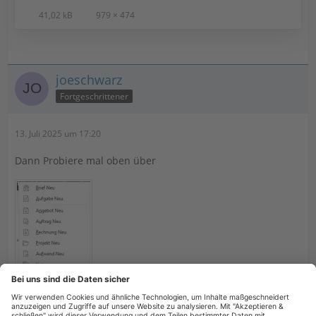
41,02 kB
979 × 474
joeschwarz
Fortgeschrittener
13. Juli 2025 um 17:20
Dann Probiere mal oben über