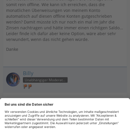
somit rein offline. Wie kann ich erreichen, dass die
monatlichen Überweisungen von meinem Konto
automatisch auf diesen offline Konten gutgeschrieben
werden? Damit müsste ich nur noch ein mal im Jahr die
Zinsen nachtragen und hätte immer einen richtigen Saldo...
Leider finde ich dafür aber keine Option, wäre aber sehr
verwundert, wenn das nicht gehen würde.
Danke
Billy
Unabhängiger Moderator
12. Juli 2025 um 13:58
Keine Ahnung, was für eine Option Du Dir wo vorstellst,
aber die musst diese Zahlungen einfach nur umbuchen.
Und das geht auch automatisch per Regel.