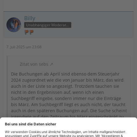
Billy
Unabhängiger Moderator
7. Juli 2025 um 23:08
Zitat von sebs
Die Buchungen ab April sind ebenso dem Steuerjahr
2024 zugeordnet wie die von Januar bis März, das wird
auch in der Liste so angezeigt. Trotzdem tauchen sie
nicht in den Ergebnissen auf, wenn ich einen
Suchbegriff eingebe, sondern immer nur die Einträge
bis März. Am Suchbegriff liegt es auch nicht, der taucht
auch in den späteren Buchungen auf. Die Suche scheint
irgendwie auf den Zeitraum bis März eingeschränkt zu
sein.