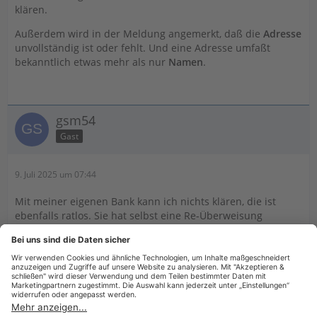
klären.
Außerdem wird in der Meldung angemerkt, daß die
Adresse
unvollständig ist oder fehlt. Und eine Adresse umfaßt
bekanntlich etwas mehr als nur
Namen
.
gsm54
Gast
9. Juli 2025 um 07:44
Mit meiner eigenen Bank kann ich nichts klären, die ist
ebenfalls ratlos. Sie hat selbst eine Re-Überweisung
veranlasst, die aber ebenfalls zurück gekommen ist.
Offenbar ist das nur über die Empfängerbank Migros zu
klären. Wenn ich eine Adresse angeben muss, wo kann ich
dies auf einem SEPA Formular eingeben, ein eigenes Feld
gibt es ja dafür nicht. Vielen Dank.