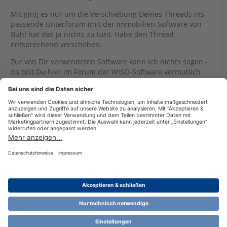
Mit ging es nur um die Verschiebung Deines Threads ins
passende Unterforum (mit der Immobilien-Software von
Buhl hat das ja nichts zu tun). Habe den Thread
entsprechend verschoben.
Zur von Dir verwendeten Software kann ich nichts sagen -
da bist Du hier im Forum der WISO-Software vermutlich
auch falsch. Wir verwenden alle die WISO-Software "WISO
Steuer", die nicht identisch mit Deiner ist und sicher vom
Funktionsumfang wesentlich größer. Also ggf. an den Buhl-
Support direkt wenden. Scheint hierüber zu laufen:
Ticketform :Steuer Support
Datenschutzerklärung
Impressum
Nutzungsbestimmungen
Cookie-Einstellungen