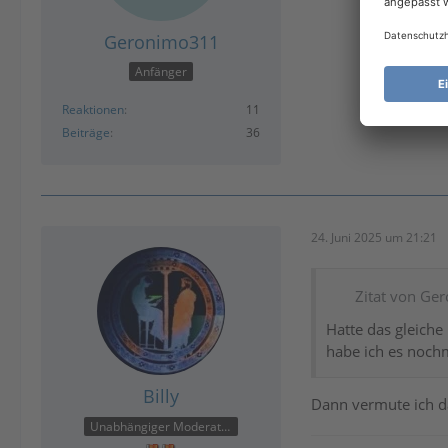
Geronimo311
Anfänger
Reaktionen
11
Beiträge
36
24. Juni 2025 um 21:21
Zitat von Ge
Hatte das gleiche
habe ich es noch
Billy
Dann vermute ich d
Unabhängiger Moderator