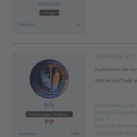
Uinonah
Anfänger
Beiträge
4
24. Juni 2025 um 12:17
Funktioniert bei mi
Welche LetsTrade u
---
Billy
Buhl Kundencenter
Support-Ticket einr
Unabhängiger Moderator
FAQ
LetsTrade PreRelea
Hinweise zum Einbi
Reaktionen
1.635