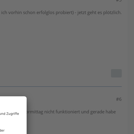
h vorhin schon erfolglos probiert) - jetzt geht es plötzlich.
#6
den ganzen Vormittag nicht funktioniert und gerade habe
dig