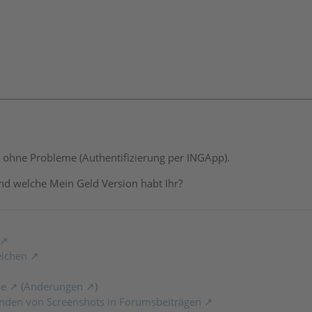
r ohne Probleme (Authentifizierung per INGApp).
nd welche Mein Geld Version habt Ihr?
eichen
se
(
Änderungen
)
nden von Screenshots in Forumsbeiträgen