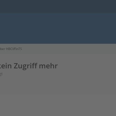
ber HBCI/FinTS
kein Zugriff mehr
gt