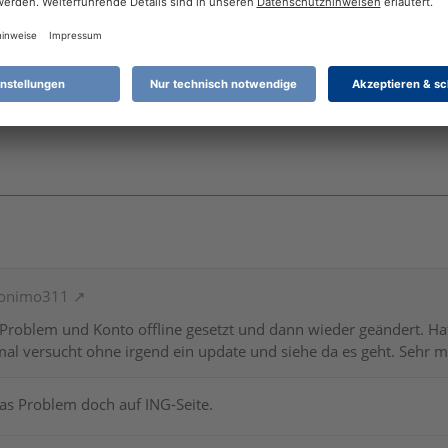
ronimo311
 Problem und Konto offline gesetzt und dann wieder geändert. Ha
mal versucht ohne irgend ein update und siehe da es geht. Sehr 
as Problem doch auf ING-Seite.