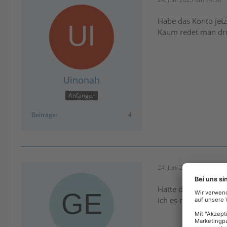
Habe das Konto jetzt
Kaum redet man drü
Uinonah
Anfänger
Beiträge
4
24. Juni 2025 um 18:45
Hatte das gleiche P
ich es nochmal vers