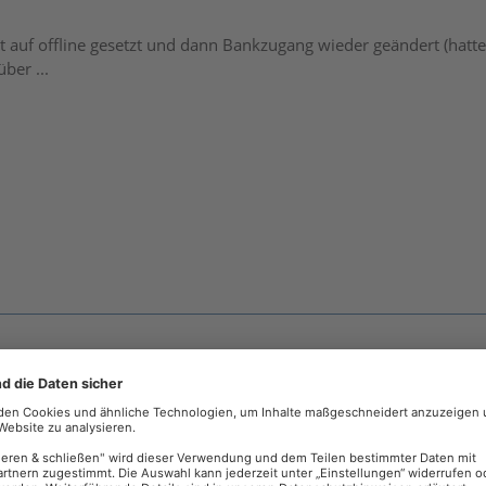
 auf offline gesetzt und dann Bankzugang wieder geändert (hatte ic
ber ...
roblem und Konto offline gesetzt und dann wieder geändert. Hat 
ucht ohne irgend ein update und siehe da es geht. Sehr merkwür