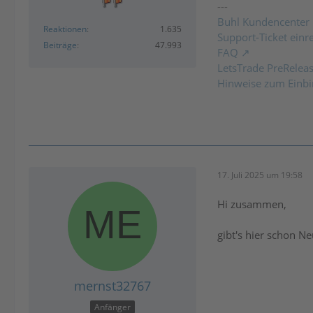
---
Buhl Kundencenter
Reaktionen
1.635
Support-Ticket einr
Beiträge
47.993
FAQ
LetsTrade PreRelea
Hinweise zum Einbi
17. Juli 2025 um 19:58
Hi zusammen,
gibt's hier schon N
mernst32767
Anfänger