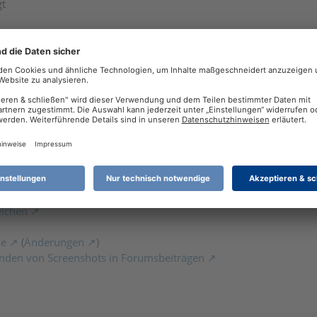
gt
eichen
se
(
Änderungen
)
nden von Screenshots in Forumsbeiträgen