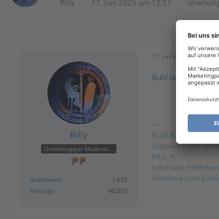
Billy
17. Juni 2025 um 13:37
Unerledi
17. Juni 2025 um 13:37
Buhl tax Forum
---
Billy
Buhl Kundencenter
Support-Ticket einr
Unabhängiger Moderator
FAQ
LetsTrade PreRelea
Hinweise zum Einbi
Reaktionen
1.637
Beiträge
48.003