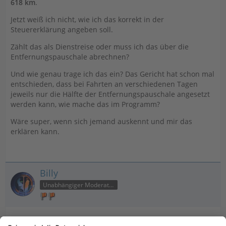
618 km
.
Jetzt weiß ich nicht, wie ich das korrekt in der
Steuererklärung angeben soll.
Zählt das als Dienstreise oder muss ich das über die
Entfernungspauschale abrechnen?
Und wie genau trage ich das ein? Das Gericht hat schon mal
entschieden, dass bei Fahrten an verschiedenen Tagen
jeweils nur die Hälfte der Entfernungspauschale angesetzt
werden kann, wie mache das im Programm?
Wäre super, wenn sich jemand auskennt und mir das
erklären kann.
Billy
Unabhängiger Moderator
11. Juni 2025 um 22:52