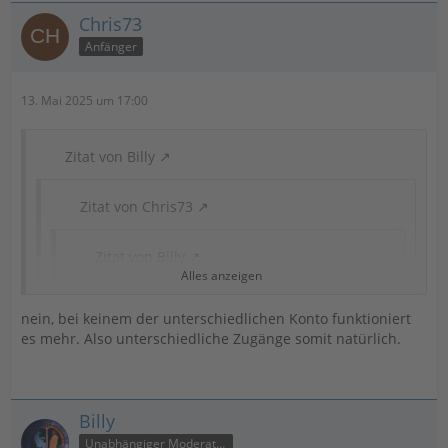
Chris73
Anfänger
13. Mai 2025 um 17:00
Zitat von Billy
Zitat von Chris73
Zitat von Billy
Alles anzeigen
Test in einer neuen leeren Datenbank?
nein, bei keinem der unterschiedlichen Konto funktioniert
es mehr. Also unterschiedliche Zugänge somit natürlich.
ja, auf einem neuen Rechner die Software neu
installiert in einer neuen Datenbank
Hattest Du ja auch geschrieben.
Billy
Unabhängiger Moderator
Verstehe ich Dich richtig: nur bei Dir geht der