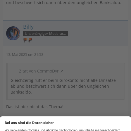
und beschwert sich dann über den ungleichen Banksaldo.
Billy
Unabhängiger Moderator
13. Mai 2025 um 21:58
Zitat von CommoDyr
Gleichzeitig ruft er beim Girokonto nicht alle Umsätze
ab und beschwert sich dann über den ungleichen
Banksaldo.
Das ist hier nicht das Thema!