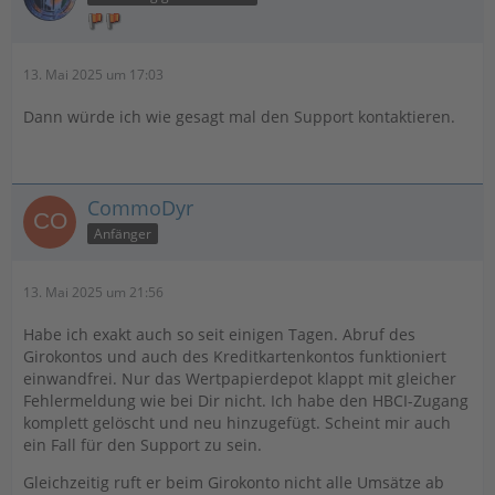
Depotzugang nicht, aber bei Deiner Frau und Kinder
schon?
13. Mai 2025 um 17:03
Dann würde ich bei der Meldund mal bei der Bank
anfragen, ob die was sehen.
Dann würde ich wie gesagt mal den Support kontaktieren.
Ansonsten Ticket beim Support einreichen und prüfen
lassen.
CommoDyr
Anfänger
13. Mai 2025 um 21:56
Habe ich exakt auch so seit einigen Tagen. Abruf des
Girokontos und auch des Kreditkartenkontos funktioniert
einwandfrei. Nur das Wertpapierdepot klappt mit gleicher
Fehlermeldung wie bei Dir nicht. Ich habe den HBCI-Zugang
komplett gelöscht und neu hinzugefügt. Scheint mir auch
ein Fall für den Support zu sein.
Gleichzeitig ruft er beim Girokonto nicht alle Umsätze ab