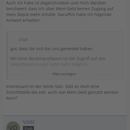
Auch ich habe UI angeschrieben und mich darüber
beschwert, dass ich über Mein Geld keinen Zugang auf
mein Depot mehr erhalte. Darufhin habe ich folgende
Antwort erhalten:
Zitat
gut, dass Sie sich bei uns gemeldet haben.
Mit einer Bankingsoftware ist der Zugriff auf das
UnionDepot zurzeit nicht mehr möglich.
Warum ist das so? Wir schützen das UnionDepot vor
Alles anzeigen
unbefugten Zugriffen seit Kurzem zusätzlich mit einem
sogenannten Friendly
Interessant ist der letzte Satz. Gibt es doch eine
Schnittstelle die evtl. auch von Mein Geld genutzt werden
Captcha. Dieses prüft anhand von Browserdaten, ob
kann?
sich ein Mensch anmelden möchte. Unerlaubte
Zugriffsversuche durch
technische Programme laufen somit ins Leere. Das
Völkl
erhöht die Sicherheit des UnionDepots enorm. Dies
verhindert allerdings auch,
Profi