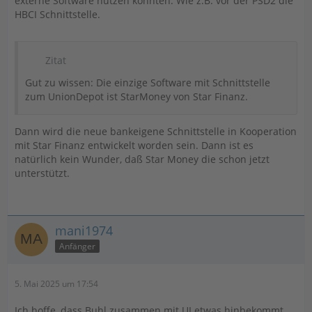
externe Software nutzen konnten. Wie z.B. vor der PSD2 die
HBCI Schnittstelle.
Zitat
Gut zu wissen: Die einzige Software mit Schnittstelle
zum UnionDepot ist StarMoney von Star Finanz.
Dann wird die neue bankeigene Schnittstelle in Kooperation
mit Star Finanz entwickelt worden sein. Dann ist es
natürlich kein Wunder, daß Star Money die schon jetzt
unterstützt.
mani1974
Anfänger
5. Mai 2025 um 17:54
Ich hoffe, dass Buhl zusammen mit UI etwas hinbekommt,