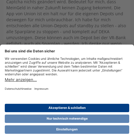
Captcha nichts geändert wird. Bedeutet für mich, dass
MeinGeld in naher Zukunft keinen Zugang bekommt. Die
App von Union ist ein halt nur für die eigenen Depots und
deswegen für mich unbrauchbar. Ich habe für mich
entschieden alle Union-Depots auf standby zu stellen - also
alle Sparpläne zu stoppen - und komplett auf DEKA
umzusteigen. Diese können auch im Depot bei der VR-Bank
geführt- auch als Sparplan - werden. Ich denke nur wenn
die Kunden abspringen, findet evtl. ein Umdenken bei
Union statt.
Datenschutzerklärung
Impressum
Nutzungsbestimmungen
Cookie-Einstellungen
Community-Software:
WoltLab Suite™ 6.1.13