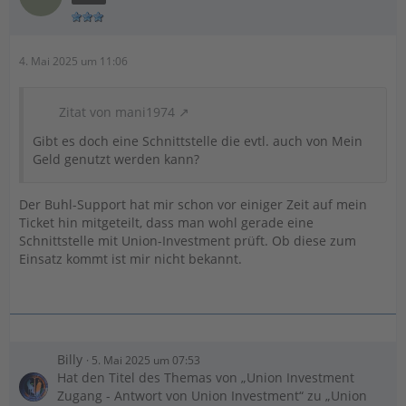
dass eine Bankingsoftware Daten zum UnionDepot
auslesen kann, weil diese nicht als Mensch identifiziert
4. Mai 2025 um 11:06
wird.
Viele Anbieter von Finanzsoftwares sind nicht an
Zitat von mani1974
Schnittstellen interessiert und nutzen stattdessen das
sogenannte Screen-Scraping-Verfahren zum
Gibt es doch eine Schnittstelle die evtl. auch von Mein
Geld genutzt werden kann?
Auslesen von Informationen. Dies unterbindet das
Captcha allerdings.
Der Buhl-Support hat mir schon vor einiger Zeit auf mein
Gut zu wissen: Die einzige Software mit Schnittstelle
Ticket hin mitgeteilt, dass man wohl gerade eine
zum UnionDepot ist StarMoney von Star Finanz.
Schnittstelle mit Union-Investment prüft. Ob diese zum
Einsatz kommt ist mir nicht bekannt.
Billy
5. Mai 2025 um 07:53
Hat den Titel des Themas von „Union Investment
Zugang - Antwort von Union Investment“ zu „Union