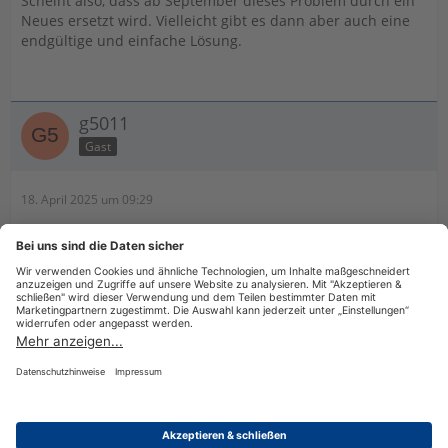
Scheint also, dass ab September dieses Problem durch ein
Neues ersetzt wird. Vielleicht gibt es dann aber auch eine
endgültige und einfache Lösung.
g5011
Gast
18. April 2025 um 09:29
Bedanke dich bei Microsoft - wird immer mehr zur
Datenkrake und zwingt zu "Nebenprogrammen", um noch
vernünftig arbeiten zu können.
Oder arbeite mit der Desktop-Version, mit der geht es.
Datenschutzerklärung
Impressum