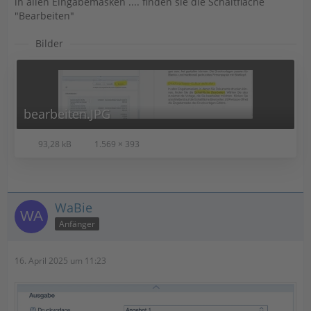
in allen Eingabemasken .... finden sie die Schaltfläche
"Bearbeiten"
Bilder
bearbeiten.JPG
93,28 kB
1.569 × 393
WaBie
Anfänger
16. April 2025 um 11:23