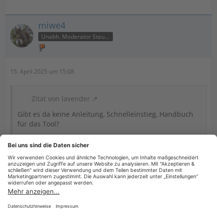
miwe4
Unabh. Moderator Steuer
15. April 2025 um 15:08
Zitat von lavender
Gibt es da keine Anleitung, Schnelleinstieg, Handbuch
für das Tool?
Ich kenne nur das Handbuch für WISO Steuer. Alles andere
müsste ich auch suchen oder den Support fragen. Aber
WISO Steuer ist definitiv keine Buchhaltungssoftware im
weitesten Sinne.