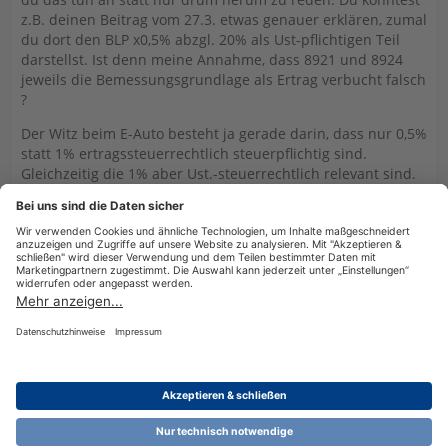
z.B. deinen Beitrag vom 27.3. etwas genauer erklären, zumal
du dort den BLP x0,5% abzgl. 20% als Ust-pflichtigen Teil
darstellst. Ist denn meine Annahme, dass 8921 und 8924
jeweils die Bemessungsgrundlage als Ertrag verbucht falsch
?
Der Witz beim E-Auto besteht ja gerade darin, dass nur 0,5%
statt 1% ertragssteuerrechtlich steuerpflichtig sind.
Gleichzeitig die 1% aber Ust.-steuerrechtlich relevant sind.
Einmal editiert, zuletzt von
maricht
(
20. April 2025 um 08:49
)
Datenschutzerklärung
Impressum
Nutzungsbestimmungen
Cookie-Einstellungen