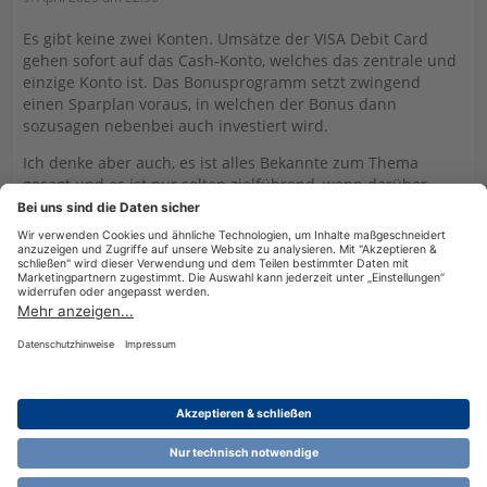
Es gibt keine zwei Konten. Umsätze der VISA Debit Card
gehen sofort auf das Cash-Konto, welches das zentrale und
einzige Konto ist. Das Bonusprogramm setzt zwingend
einen Sparplan voraus, in welchen der Bonus dann
sozusagen nebenbei auch investiert wird.
Ich denke aber auch, es ist alles Bekannte zum Thema
gesagt und es ist nur selten zielführend, wenn darüber
hinaus von Forenten ohne Bezug zum Thema (kein Konto
bei TR) versucht wird, die Diskussion in die Länge zu ziehen.
2 Mal editiert, zuletzt von
MoColl
(
10. April 2025 um 09:49
)
Datenschutzerklärung
Impressum
Nutzungsbestimmungen
Cookie-Einstellungen