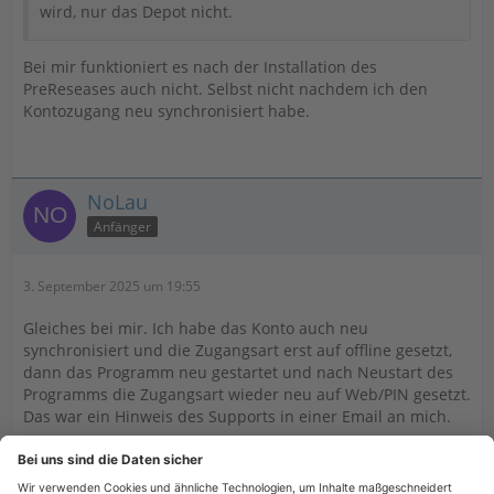
wird, nur das Depot nicht.
Bei mir funktioniert es nach der Installation des
PreReseases auch nicht. Selbst nicht nachdem ich den
Kontozugang neu synchronisiert habe.
NoLau
Anfänger
3. September 2025 um 19:55
Gleiches bei mir. Ich habe das Konto auch neu
synchronisiert und die Zugangsart erst auf offline gesetzt,
dann das Programm neu gestartet und nach Neustart des
Programms die Zugangsart wieder neu auf Web/PIN gesetzt.
Das war ein Hinweis des Supports in einer Email an mich.
Ergebnis ist unverändert: ein Synchronisieren ohne Saldo
und ohne Kursaktualisierungen.